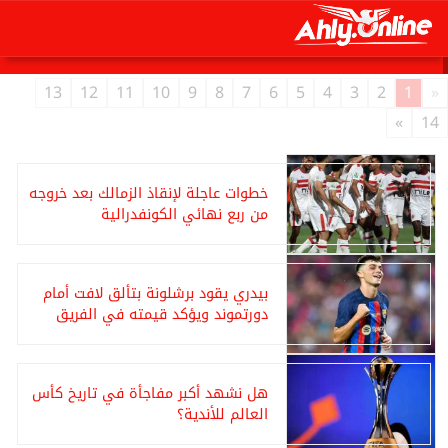
هـ
السبت
8 أغسطس 2026
12:03 صـ
22 صفر 1448
13
12
11
10
9
8
7
6
5
4
3
2
1
«
»
14
خطوات عاجلة لإنقاذ الزمالك بعد خروجه
من ربع نهائي الكونفدرالية
بيدري يقود برشلونة بتألق لافت أمام
دورتموند ويؤكد قيمته في الفريق
هل نشهد أكبر مفاجأة في تاريخ كأس
العالم للأندية؟