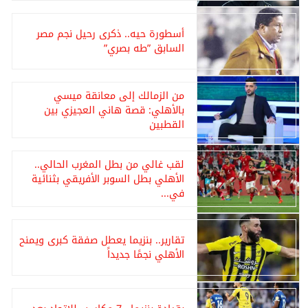
أسطورة حيه.. ذكرى رحيل نجم مصر
السابق ”طه بصري”
من الزمالك إلى معانقة ميسي
بالأهلي: قصة هاني العجيزي بين
القطبين
لقب غالي من بطل المغرب الحالي..
الأهلي بطل السوبر الأفريقي بثنائية
في...
تقارير.. بنزيما يعطل صفقة كبرى ويمنح
الأهلي نجمًا جديداً