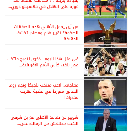
بقيادة بنزيما.. 7 مكاسب للاتحاد بعد
فوزه على الهلال في كلاسيكو دوري...
من أين يمول الأهلي هذه الصفقات
الضخمة؟ تقرير هام ومصادر تكشف
الحقيقة
في مثل هذا اليوم.. ذكرى تتويج منتخب
مصر بلقب كأس الأمم الأفريقية...
مفاجآت.. لاعب منتخب بلجيكا ونجم روما
السابق متورط في قضية تهريب
مخدرات!
شوبير عن تعاقد الأهلى مع بن شرقى:
اللاعب مطلعش من الزمالك على...