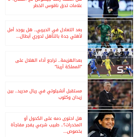
علامات تدق ناقوس الخطر
بعد التعادل في الديربي.. هل يوجد أمل
لأهلي جدة بالتأهل لدوري أبطال...
بعدالهزيمة.. تراجع أداء الهلال على
”المملكة أرينا”
مستقبل أنشيلوتي في ريال مدريد.. بين
زيدان وكلوب
هل احتوى دمه على الكحول أو
المخدرات؟.. طبيب شرعي يفجر مفاجأة
بخصوص...