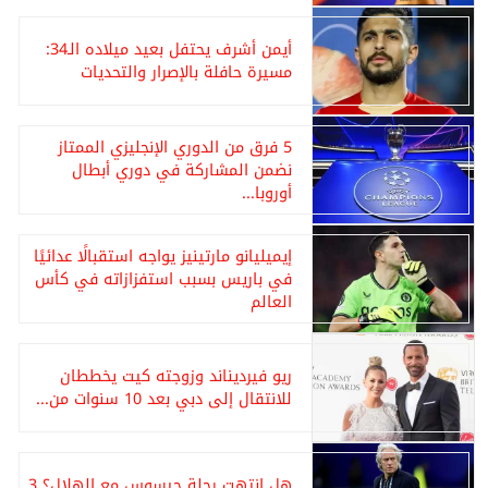
أيمن أشرف يحتفل بعيد ميلاده الـ34:
مسيرة حافلة بالإصرار والتحديات
5 فرق من الدوري الإنجليزي الممتاز
نضمن المشاركة في دوري أبطال
أوروبا...
إيميليانو مارتينيز يواجه استقبالًا عدائيًا
في باريس بسبب استفزازاته في كأس
العالم
ريو فيرديناند وزوجته كيت يخططان
للانتقال إلى دبي بعد 10 سنوات من...
هل انتهت رحلة جيسوس مع الهلال؟ 3