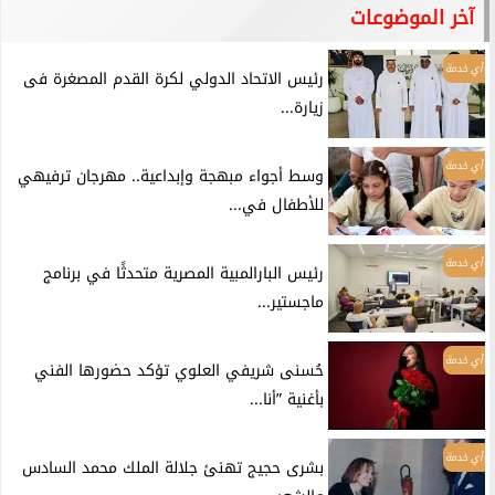
آخر الموضوعات
أي خدمة
رئيس الاتحاد الدولي لكرة القدم المصغرة فى
زيارة...
أي خدمة
وسط أجواء مبهجة وإبداعية.. مهرجان ترفيهي
للأطفال في...
أي خدمة
رئيس البارالمبية المصرية متحدثًا في برنامج
ماجستير...
أي خدمة
حُسنى شريفي العلوي تؤكد حضورها الفني
بأغنية ”أنا...
أي خدمة
بشرى حجيج تهنئ جلالة الملك محمد السادس