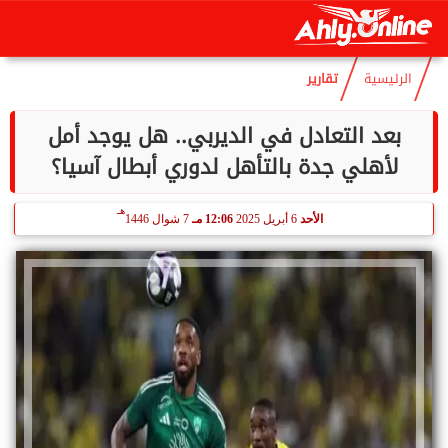
هـ
الخميس
6 أغسطس 2026
03:49 صـ
21 صفر 1448
الرئيسية
تقارير
بعد التعادل في الديربي.. هل يوجد أمل
لأهلي جدة بالتأهل لدوري أبطال آسيا؟
هـ
الأحد
6 أبريل 2025
12:06 مـ
7 شوال 1446