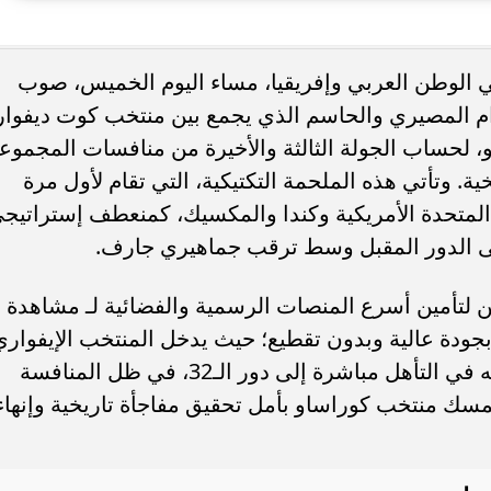
. فريق “حلم” يفوز بكأس
أوبو تطلق سلسلة رينو 16 في
ي الوطن العربي وإفريقيا، مساء اليوم الخميس، صوب
العربية السعودية بتصميم لافت وقدرات
دام المصيري والحاسم الذي يجمع بين منتخب كوت ديفوار
، لحساب الجولة الثالثة والأخيرة من منافسات المجموع
طولة كأس العالم 2026 التاريخية. وتأتي هذه الملحمة التكتيكية، التي تقام لأول مرة
 المتحدة الأمريكية وكندا والمكسيك، كمنعطف إستراتيج
 إلى الدور المقبل وسط ترقب جماهيري جارف.
ن لتأمين أسرع المنصات الرسمية والفضائية لـ مشاهدة
جودة عالية وبدون تقطيع؛ حيث يدخل المنتخب الإيفواري
المباراة بشعار الفوز من أجل تعزيز فرصه في التأهل مباشرة إلى دور الـ32، في ظل المنافسة
تمسك منتخب كوراساو بأمل تحقيق مفاجأة تاريخية وإنهاء