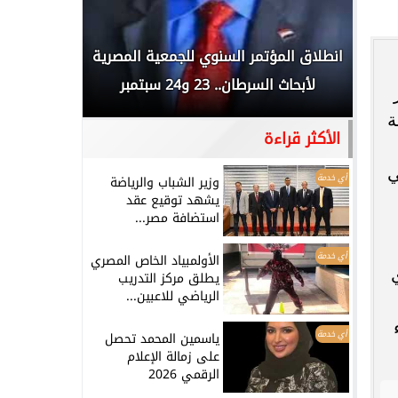
 المملكة
انطلاق المؤتمر السنوي للجمعية المصرية
الخطيب: 
...
لأبحاث السرطان.. 23 و24 سبتمبر
تاريخي.. و
ة
الأكثر قراءة
ي
أي خدمة
وزير الشباب والرياضة
يشهد توقيع عقد
استضافة مصر...
أي خدمة
الأولمبياد الخاص المصري
يطلق مركز التدريب
الرياضي للاعبين...
أي خدمة
ياسمين المحمد تحصل
على زمالة الإعلام
الرقمي 2026