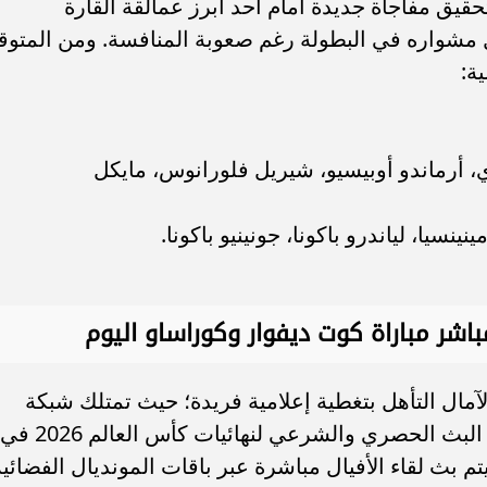
يق مفاجأة جديدة أمام أحد أبرز عمالقة القارة
 مشواره في البطولة رغم صعوبة المنافسة. ومن المتوق
ية:
، أرماندو أوبيسيو، شيريل فلورانوس، مايكل
نسيا، لياندرو باكونا، جونينيو باكونا.
باشر مباراة كوت ديفوار وكوراساو اليوم
آمال التأهل بتغطية إعلامية فريدة؛ حيث تمتلك شبكة
قنوات "بي إن سبورتس" القطرية حقوق البث الحصري والشرعي لنهائيات كأس العالم 2026 في
بث لقاء الأفيال مباشرة عبر باقات المونديال الفضائية