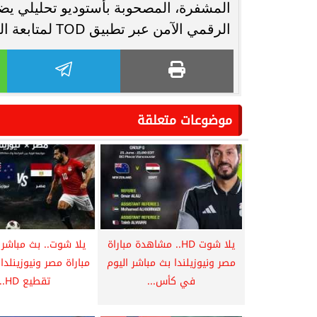
المشفرة، المصحوبة بأستوديو تحليلي يضم 
الرقمي الآمن عبر تطبيق TOD لمتابعة المجريات لحظة بلحظة وبدون تقطيع.
موضوعات متعلقة
يلا شوت HD.. مشاهدة مباراة
يلا شوت.. بث مباشر
مصر ونيوزيلندا بث مباشر اليوم
مباراة مصر ونيوزينلدا 
في كأس...
تقطيع HD...