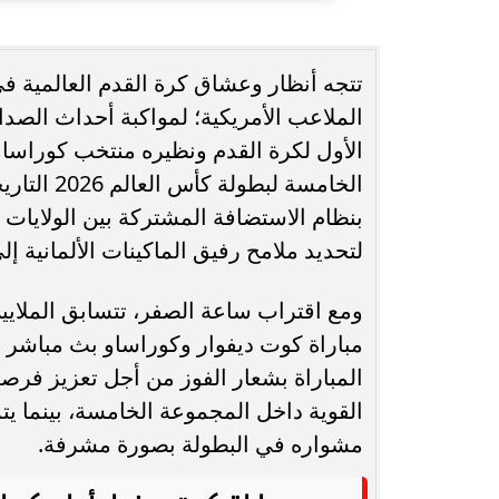
انغام تختار جدة محطة اولى لتدشين
مصر تكتب التاريخ.
تتجه أنظار وعشاق كرة القدم العالمية ف
البومها
بطولة Genuine Cup العالمية لكرة...
الملاعب الأمريكية؛ لمواكبة أحداث الص
الأول لكرة القدم ونظيره منتخب كوراساو
الخامسة لب
بنظام الاستضافة المشتركة بين الولايات
لتحديد ملامح رفيق الماكينات الألمانية
ومع اقتراب ساعة الصفر، تتسابق الملايي
مباراة كوت ديفوار وكوراساو بث مباشر ب
القوية داخل المجموعة الخامسة، بينما ي
مشواره في البطولة بصورة مشرفة.