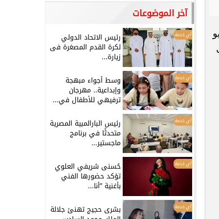
آخر الموضوعات
شهر يونيو
أي خدمة
رئيس الاتحاد الدولي
لكرة القدم المصغرة فى
زيارة...
أي خدمة
وسط أجواء مبهجة
وإبداعية.. مهرجان
ترفيهي للأطفال في...
أي خدمة
رئيس البارالمبية المصرية
متحدثًا في برنامج
ماجستير...
أي خدمة
حُسنى شريفي العلوي
تؤكد حضورها الفني
بأغنية ”أنا...
أي خدمة
بشرى حجيج تهنئ جلالة