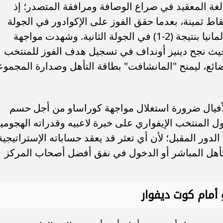
غة المعقيد في صراع الوصافة ومرافقة المتصدر؛ إذ
ل منتخب كوت ديفوار في رصيده 3 نقاط ثمينة، بعدما حقق الفوز على الإكوادور في الجولة
الأولى، قبل أن يتلقى خسارة قاتلة أمام ألمانيا بنتيجة (2-1) في الجولة الثانية. وشهدت مواجهة
ة، حيث نجح دينيز أونداف في تسجيل هدف الفوز للمنتخب
ضائع، ليمنح "المانشافت" بطاقة التأهل وصدارة المجموع
لأفيال ضرورة استغلال مواجهة كوراساو من أجل حسم
ل المنتخب الإيفواري على خبرة لاعبيه وقدراته الهجومي
دور المقبل؛ لأن أي تعثر قد يعقد حساباته الإستراتيجية
هل المباشر أو الدخول في نفق أفضل أصحاب المركز
أمام كوت ديفوار