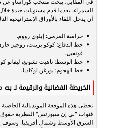
في المقابل، يبحث منتخب كوراساو عن تحق
السمراء، بعدما قدم مستويات جيدة خلال
أن يدخل اللقاء بالأوراق الإستراتيجية التال
حراسة المرمى: إيلوي رووم.
خط الدفاع: كوكو برينت، روجير جاري
فونفيل.
خط الوسط: تاهيث تشونغ، ليفانو كوميني
خط الهجوم: يورغن لوكاديا.
الخريطة الفضائية والرقيمة لـ بث م
تحظى هذه الموقعة المونديالية الحاضنة ل
الشرق الأوسط وشمال أفريقيا. وسوف يتم 