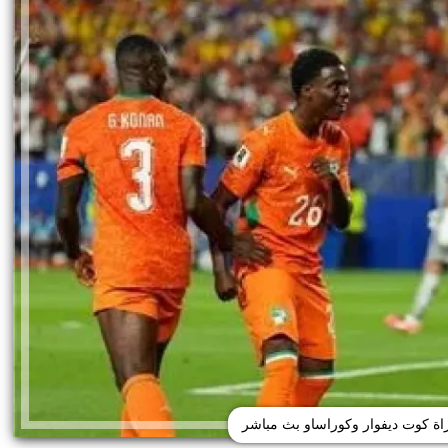
اة كوت ديفوار وكوراساو بث مباشر