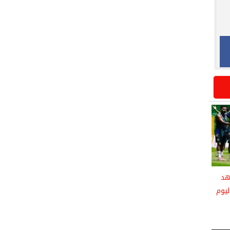
هد
ليوم