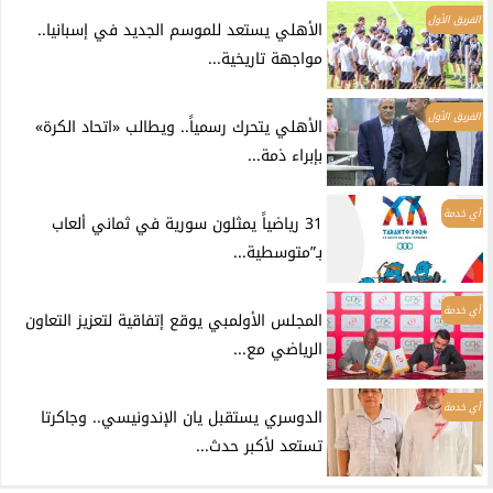
الفريق الأول
الأهلي يستعد للموسم الجديد في إسبانيا..
مواجهة تاريخية...
الفريق الأول
الأهلي يتحرك رسمياً.. ويطالب «اتحاد الكرة»
بإبراء ذمة...
أي خدمة
31 رياضياً يمثلون سورية في ثماني ألعاب
بـ”متوسطية...
أي خدمة
المجلس الأولمبي يوقع إتفاقية لتعزيز التعاون
الرياضي مع...
أي خدمة
الدوسري يستقبل يان الإندونيسي.. وجاكرتا
تستعد لأكبر حدث...