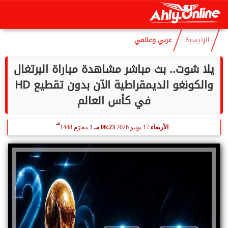
هـ
الأحد
9 أغسطس 2026
12:12 صـ
23 صفر 1448
الرئيسية
عربي وعالمي
يلا شوت.. بث مباشر مشاهدة مباراة البرتغال
والكونغو الديمقراطية الآن بدون تقطيع HD
في كأس العالم
هـ
الأربعاء
17 يونيو 2026
06:23 مـ
1 محرّم 1448