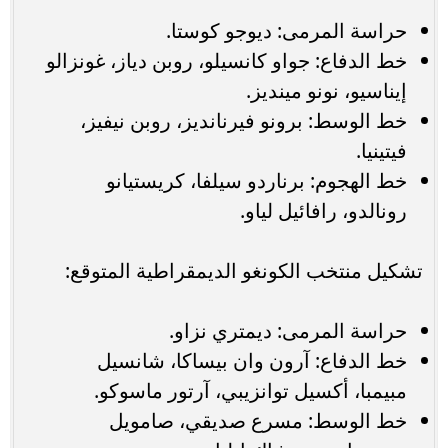
حراسة المرمى: ديوجو كوستا.
خط الدفاع: جواو كانسيلو، روبن دياز، غونزالو
إيناسيو، نونو مينديز.
خط الوسط: برونو فيرنانديز، روبن نيفيز،
فيتينيا.
خط الهجوم: برناردو سيلفا، كريستيانو
رونالدو، رافائيل لياو.
تشكيل منتخب الكونغو الديمقراطية المتوقع:
حراسة المرمى: ديمتري نزاو.
خط الدفاع: آرون وان بيساكا، شانسيل
مبيمبا، أكسيل توانزيبي، آرتور ماسوكو.
خط الوسط: مسرع صديقي، صامويل