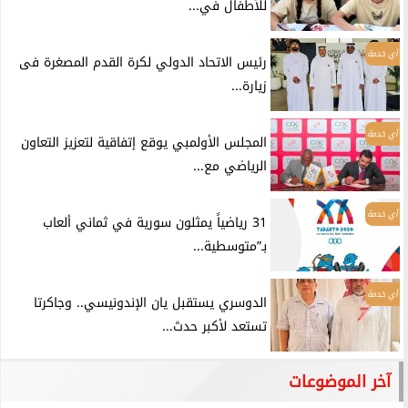
للأطفال في...
أي خدمة
رئيس الاتحاد الدولي لكرة القدم المصغرة فى
زيارة...
أي خدمة
المجلس الأولمبي يوقع إتفاقية لتعزيز التعاون
الرياضي مع...
أي خدمة
31 رياضياً يمثلون سورية في ثماني ألعاب
بـ”متوسطية...
أي خدمة
الدوسري يستقبل يان الإندونيسي.. وجاكرتا
تستعد لأكبر حدث...
آخر الموضوعات