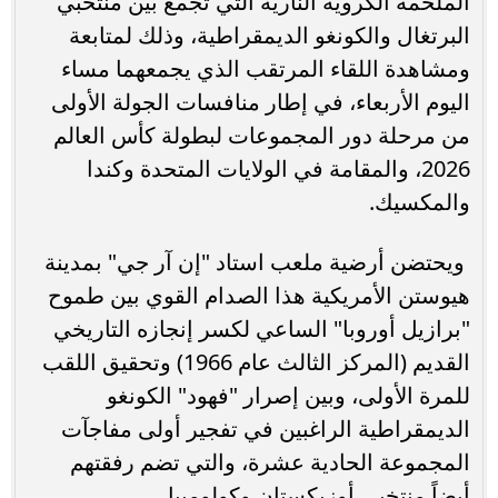
الملحمة الكروية النارية التي تجمع بين منتخبي
البرتغال والكونغو الديمقراطية، وذلك لمتابعة
ومشاهدة اللقاء المرتقب الذي يجمعهما مساء
اليوم الأربعاء، في إطار منافسات الجولة الأولى
من مرحلة دور المجموعات لبطولة كأس العالم
2026، والمقامة في الولايات المتحدة وكندا
والمكسيك.
ويحتضن أرضية ملعب استاد "إن آر جي" بمدينة
هيوستن الأمريكية هذا الصدام القوي بين طموح
"برازيل أوروبا" الساعي لكسر إنجازه التاريخي
القديم (المركز الثالث عام 1966) وتحقيق اللقب
للمرة الأولى، وبين إصرار "فهود" الكونغو
الديمقراطية الراغبين في تفجير أولى مفاجآت
المجموعة الحادية عشرة، والتي تضم رفقتهم
أيضاً منتخبي أوزبكستان وكولومبيا.