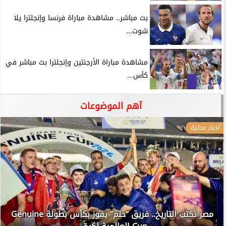
بث مباشر.. مشاهدة مباراة فرنسا وإنجلترا يلا
شوت...
مشاهدة مباراة الأرجنتين وإنجلترا بث مباشر في
كأس...
آهم الموضوعات
أخبار محلية
مصر تكتب التاريخ.. فريق “حلم” يفوز بكأس بطولة Genuine