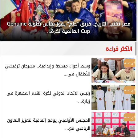
مصر تكتب التاريخ.. فريق “حلم” يفوز بكأس بطولة Genuine
Cup العالمية لكرة...
الأكثر قراءة
أي خدمة
وسط أجواء مبهجة وإبداعية.. مهرجان ترفيهي
للأطفال في...
أي خدمة
رئيس الاتحاد الدولي لكرة القدم المصغرة فى
زيارة...
أي خدمة
المجلس الأولمبي يوقع إتفاقية لتعزيز التعاون
الرياضي مع...