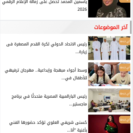
ياسمين المحمد تحصل على زمالة الإعلام الرقمي
2026
آخر الموضوعات
أي خدمة
رئيس الاتحاد الدولي لكرة القدم المصغرة فى
زيارة...
أي خدمة
وسط أجواء مبهجة وإبداعية.. مهرجان ترفيهي
للأطفال في...
أي خدمة
رئيس البارالمبية المصرية متحدثًا في برنامج
ماجستير...
أي خدمة
حُسنى شريفي العلوي تؤكد حضورها الفني
بأغنية ”أنا...