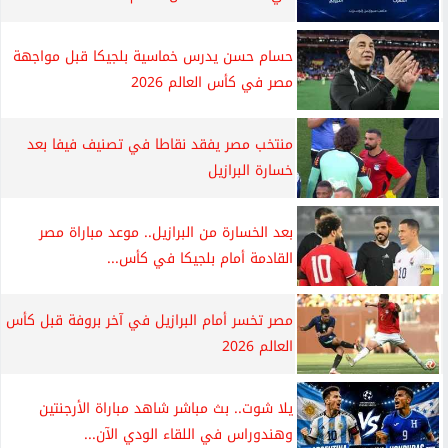
حسام حسن يدرس خماسية بلجيكا قبل مواجهة
مصر في كأس العالم 2026
منتخب مصر يفقد نقاطا في تصنيف فيفا بعد
خسارة البرازيل
بعد الخسارة من البرازيل.. موعد مباراة مصر
القادمة أمام بلجيكا في كأس...
مصر تخسر أمام البرازيل في آخر بروفة قبل كأس
العالم 2026
يلا شوت.. بث مباشر شاهد مباراة الأرجنتين
وهندوراس في اللقاء الودي الآن...