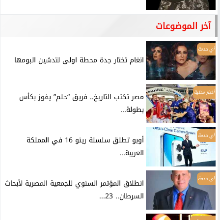
آخر الموضوعات
أي خدمة
انغام تختار جدة محطة اولى لتدشين البومها
أخبار محلية
مصر تكتب التاريخ.. فريق “حلم” يفوز بكأس
بطولة...
أي خدمة
أوبو تطلق سلسلة رينو 16 في المملكة
العربية...
أي خدمة
انطلاق المؤتمر السنوي للجمعية المصرية لأبحاث
السرطان.. 23...