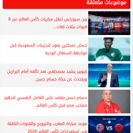
موضوعات متعلقة
بين سبورتس تنقل مباريات كأس العالم عبر 8
قنوات بثلاث لغات...
حسان تمبكتي يعود لتدريبات السعودية قبل
مواجهة السنغال الودية
شوبير يشيد بمصطفى بعد تألقه أمام البرازيل
ويتحدث عن جرأة حسام حسن
حسام حسن يعتمد على العامل النفسي لتجهيز
منتخب مصر قبل كأس العالم...
موعد مباراة المغرب والنرويج والقنوات الناقلة
في استعدادات كأس العالم 2026