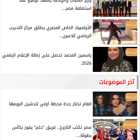
وزير الشباب والرياضة يشهد توقيع عقد
استضافة مصر...
أي خدمة
الأولمبياد الخاص المصري يطلق مركز التدريب
الرياضي للاعبين...
أي خدمة
ياسمين المحمد تحصل على زمالة الإعلام الرقمي
2026
آخر الموضوعات
أي خدمة
انغام تختار جدة محطة اولى لتدشين البومها
أخبار محلية
مصر تكتب التاريخ.. فريق “حلم” يفوز بكأس
بطولة...