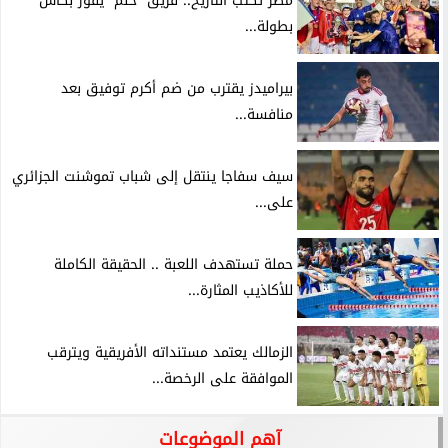
مصر تكتب التاريخ.. فريق “حلم” يفوز بكأس
بطولة...
بيراميدز يقترب من ضم أكرم توفيق بعد
منافسة...
سيف سفاجا ينتقل إلى شباب تموشنت الجزائري
على...
حملة تستهدف اللعبة .. الحقيقة الكاملة
للأكاذيب المثارة...
الزمالك يعتمد مستنداته الأفريقية ويترقب
الموافقة على الرخصة...
آهم الموضوعات