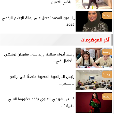
الرياضي للاعبين...
أي خدمة
ياسمين المحمد تحصل على زمالة الإعلام الرقمي
2026
آخر الموضوعات
أي خدمة
وسط أجواء مبهجة وإبداعية.. مهرجان ترفيهي
للأطفال في...
أي خدمة
رئيس البارالمبية المصرية متحدثًا في برنامج
ماجستير...
أي خدمة
حُسنى شريفي العلوي تؤكد حضورها الفني
بأغنية ”أنا...