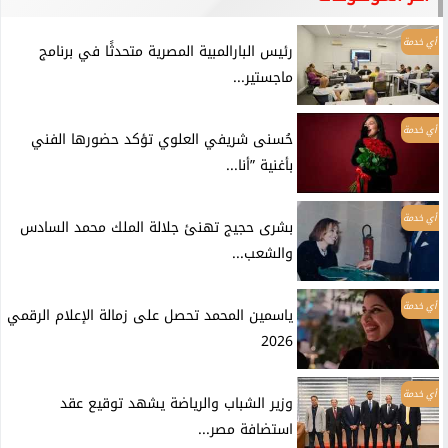
أي خدمة
رئيس البارالمبية المصرية متحدثًا في برنامج
ماجستير...
أي خدمة
حُسنى شريفي العلوي تؤكد حضورها الفني
بأغنية ”أنا...
أي خدمة
بشرى حجيج تهنئ جلالة الملك محمد السادس
والشعب...
أي خدمة
ياسمين المحمد تحصل على زمالة الإعلام الرقمي
2026
أي خدمة
وزير الشباب والرياضة يشهد توقيع عقد
استضافة مصر...