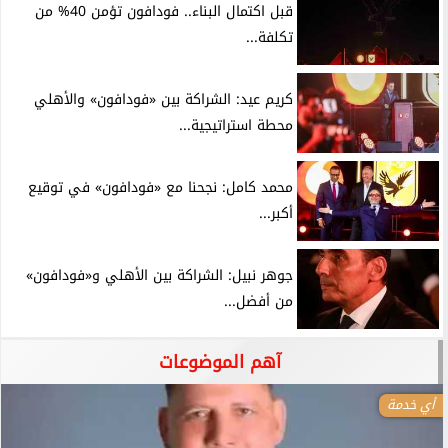
قبل اكتمال البناء.. فودافون تؤمن 40% من
تكلفة...
كريم عيد: الشراكة بين «فودافون» والأهلي
محطة استراتيجية...
محمد كامل: نجحنا مع «فودافون» في توقيع
أكبر...
جوهر نبيل: الشراكة بين الأهلي و«فودافون»
من أفضل...
آهم الموضوعات
أي خدمة