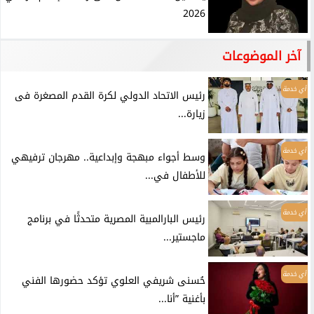
2026
آخر الموضوعات
أي خدمة
رئيس الاتحاد الدولي لكرة القدم المصغرة فى
زيارة...
أي خدمة
وسط أجواء مبهجة وإبداعية.. مهرجان ترفيهي
للأطفال في...
أي خدمة
رئيس البارالمبية المصرية متحدثًا في برنامج
ماجستير...
أي خدمة
حُسنى شريفي العلوي تؤكد حضورها الفني
بأغنية ”أنا...