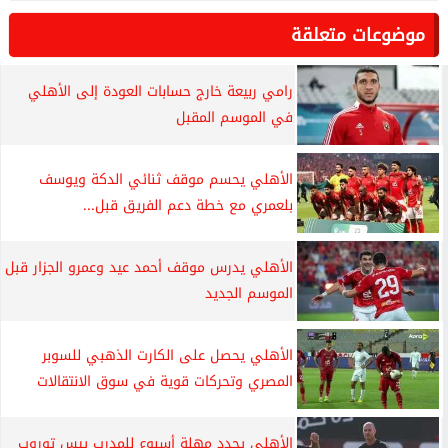
موضوعات متعلقة
رامي ربيعة خارج حسابات العودة إلى الأهلي
في الموسم المقبل
الأهلي يحسم موقف ثنائي الدكة ويوسف
بلعمري مع خطة دعم الفريق قبل...
الأهلي يدرس موقف أحمد عيد وعمرو الجزار قبل
الموسم الجديد
الأهلي يحصل على الكارت الذهبي للسوبر
المصري وتحركات قوية في سوق الانتقالات
الأهلي يحدد مهلة أسبوع للمدرب ييس توروب