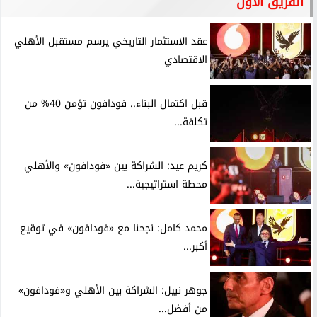
الفريق الأول
عقد الاستثمار التاريخي يرسم مستقبل الأهلي
الاقتصادي
قبل اكتمال البناء.. فودافون تؤمن 40% من
تكلفة...
كريم عيد: الشراكة بين «فودافون» والأهلي
محطة استراتيجية...
محمد كامل: نجحنا مع «فودافون» في توقيع
أكبر...
جوهر نبيل: الشراكة بين الأهلي و«فودافون»
من أفضل...