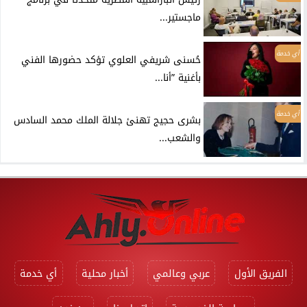
ماجستير...
أي خدمة
حُسنى شريفي العلوي تؤكد حضورها الفني
بأغنية ”أنا...
أي خدمة
بشرى حجيج تهنئ جلالة الملك محمد السادس
والشعب...
الفريق الأول
عربي وعالمي
أخبار محلية
أي خدمة