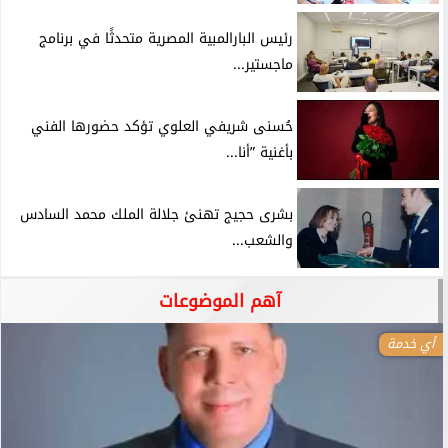
رئيس البارالمبية المصرية متحدثًا في برنامج
ماجستير...
حُسنى شريفي العلوي تؤكد حضورها الفني
بأغنية ”أنا...
بشرى حجيج تهنئ جلالة الملك محمد السادس
والشعب...
آهم الموضوعات
أي خدمة