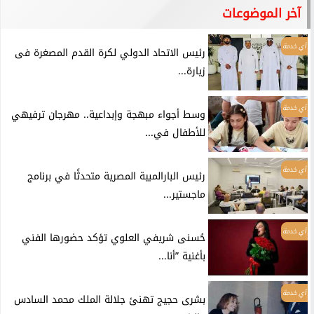
آخر الموضوعات
أي خدمة
رئيس الاتحاد الدولي لكرة القدم المصغرة فى
زيارة...
أي خدمة
وسط أجواء مبهجة وإبداعية.. مهرجان ترفيهي
للأطفال في...
أي خدمة
رئيس البارالمبية المصرية متحدثًا في برنامج
ماجستير...
أي خدمة
حُسنى شريفي العلوي تؤكد حضورها الفني
بأغنية ”أنا...
أي خدمة
بشرى حجيج تهنئ جلالة الملك محمد السادس