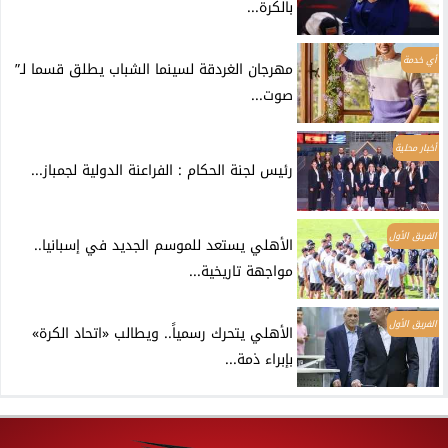
بالكرة...
أي خدمة
مهرجان الغردقة لسينما الشباب يطلق قسما لـ”
صوت...
أخبار محلية
رئيس لجنة الحكام : الفراعنة الدولية لجمباز...
الفريق الأول
الأهلي يستعد للموسم الجديد في إسبانيا..
مواجهة تاريخية...
الفريق الأول
الأهلي يتحرك رسمياً.. ويطالب «اتحاد الكرة»
بإبراء ذمة...