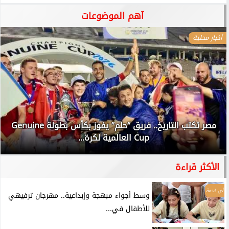
آهم الموضوعات
أخبار محلية
مصر تكتب التاريخ.. فريق “حلم” يفوز بكأس بطولة Genuine
Cup العالمية لكرة...
الأكثر قراءة
أي خدمة
وسط أجواء مبهجة وإبداعية.. مهرجان ترفيهي
للأطفال في...