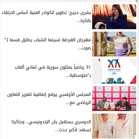
بشرى حجيج: تطوير الكوادر الفنية أساس الارتقاء
بالكرة...
مهرجان الغردقة لسينما الشباب يطلق قسما لـ”
صوت...
31 رياضياً يمثلون سورية في ثماني ألعاب
بـ”متوسطية...
المجلس الأولمبي يوقع إتفاقية لتعزيز التعاون
الرياضي مع...
الدوسري يستقبل يان الإندونيسي.. وجاكرتا
تستعد لأكبر حدث...