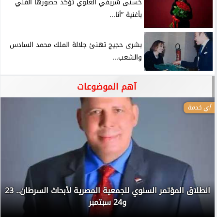
حُسنى شريفي العلوي تؤكد حضورها الفني
بأغنية ”أنا...
بشرى حجيج تهنئ جلالة الملك محمد السادس
والشعب...
آهم الموضوعات
أي خدمة
انطلاق المؤتمر السنوي للجمعية المصرية لأبحاث السرطان.. 23
و24 سبتمبر