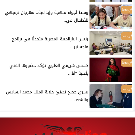
أي خدمة
وسط أجواء مبهجة وإبداعية.. مهرجان ترفيهي
للأطفال في...
أي خدمة
رئيس البارالمبية المصرية متحدثًا في برنامج
ماجستير...
أي خدمة
حُسنى شريفي العلوي تؤكد حضورها الفني
بأغنية ”أنا...
أي خدمة
بشرى حجيج تهنئ جلالة الملك محمد السادس
والشعب...