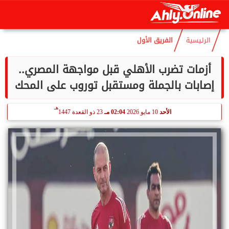
هـ
الخميس
6 أغسطس 2026
05:14 مـ
21 صفر 1448
الرئيسية
الفريق الأول
أزمات تضرب الأهلي قبل مواجهة المصري..
إصابات بالجملة ومستقبل توروب على المحك
هـ
الأحد
10 مايو 2026
02:04 مـ
23 ذو القعدة 1447