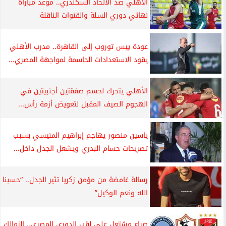
الأهلي ضد الاتحاد السكندري.. موعد مباراة
نهائي دوري السلة والقنوات الناقلة
عودة ييس توروب إلى القاهرة.. مدرب الأهلي
يقود الاستعدادات الحاسمة لمواجهة المصري...
الأهلي يتحرك لحسم صفقتين أجنبيتين في
الهجوم الصيف المقبل لتعويض أزمة رأس...
ياسين منصور يهاجم إبراهيم المنيسي بسبب
تصريحات حسام البدري ويشعل الجدل داخل...
رسالة غامضة من مؤمن زكريا تثير الجدل.. “حسبنا
الله ونعم الوكيل”
صراع مشتعل على لقب الدوري المصري.. الزمالك