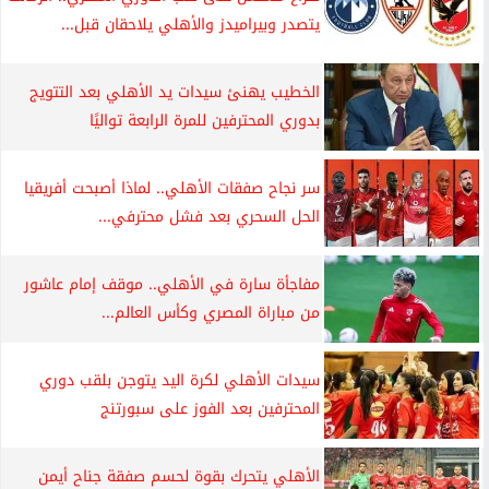
يتصدر وبيراميدز والأهلي يلاحقان قبل...
الخطيب يهنئ سيدات يد الأهلي بعد التتويج
بدوري المحترفين للمرة الرابعة تواليًا
سر نجاح صفقات الأهلي.. لماذا أصبحت أفريقيا
الحل السحري بعد فشل محترفي...
مفاجأة سارة في الأهلي.. موقف إمام عاشور
من مباراة المصري وكأس العالم...
سيدات الأهلي لكرة اليد يتوجن بلقب دوري
المحترفين بعد الفوز على سبورتنج
الأهلي يتحرك بقوة لحسم صفقة جناح أيمن