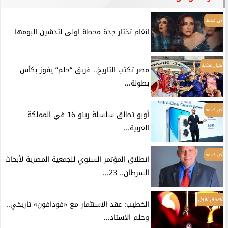
أي خدمة
انغام تختار جدة محطة اولى لتدشين البومها
أخبار محلية
مصر تكتب التاريخ.. فريق “حلم” يفوز بكأس
بطولة...
أي خدمة
أوبو تطلق سلسلة رينو 16 في المملكة
العربية...
أي خدمة
انطلاق المؤتمر السنوي للجمعية المصرية لأبحاث
السرطان.. 23...
الفريق الأول
الخطيب: عقد الاستثمار مع «فودافون» تاريخي..
وحلم الاستاد...