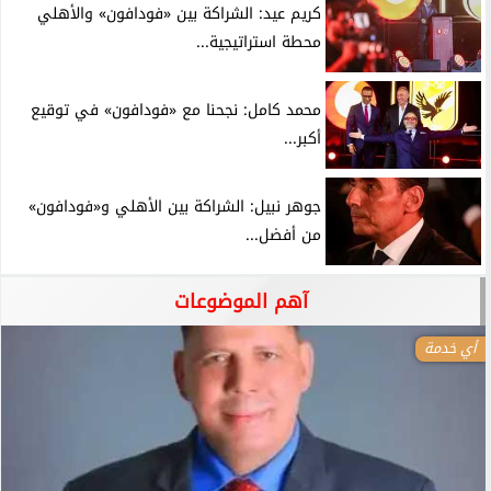
كريم عيد: الشراكة بين «فودافون» والأهلي
محطة استراتيجية...
محمد كامل: نجحنا مع «فودافون» في توقيع
أكبر...
جوهر نبيل: الشراكة بين الأهلي و«فودافون»
من أفضل...
آهم الموضوعات
أي خدمة