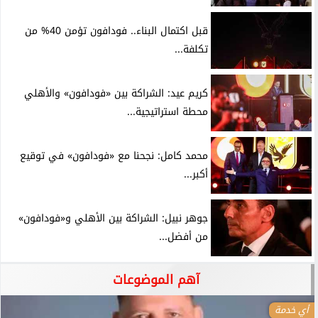
قبل اكتمال البناء.. فودافون تؤمن 40% من
تكلفة...
كريم عيد: الشراكة بين «فودافون» والأهلي
محطة استراتيجية...
محمد كامل: نجحنا مع «فودافون» في توقيع
أكبر...
جوهر نبيل: الشراكة بين الأهلي و«فودافون»
من أفضل...
آهم الموضوعات
أي خدمة