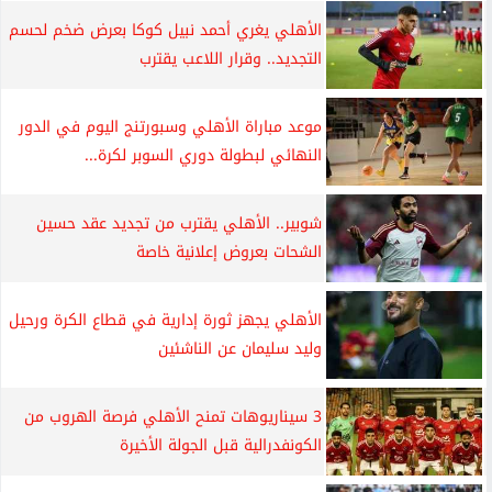
الأهلي يغري أحمد نبيل كوكا بعرض ضخم لحسم
التجديد.. وقرار اللاعب يقترب
موعد مباراة الأهلي وسبورتنج اليوم في الدور
النهائي لبطولة دوري السوبر لكرة...
شوبير.. الأهلي يقترب من تجديد عقد حسين
الشحات بعروض إعلانية خاصة
الأهلي يجهز ثورة إدارية في قطاع الكرة ورحيل
وليد سليمان عن الناشئين
3 سيناريوهات تمنح الأهلي فرصة الهروب من
الكونفدرالية قبل الجولة الأخيرة