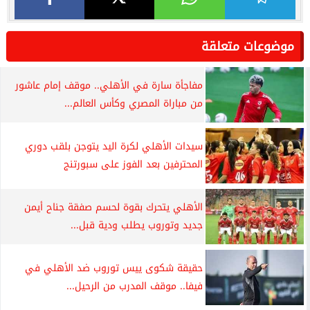
موضوعات متعلقة
مفاجأة سارة في الأهلي.. موقف إمام عاشور
من مباراة المصري وكأس العالم...
سيدات الأهلي لكرة اليد يتوجن بلقب دوري
المحترفين بعد الفوز على سبورتنج
الأهلي يتحرك بقوة لحسم صفقة جناح أيمن
جديد وتوروب يطلب ودية قبل...
حقيقة شكوى ييس توروب ضد الأهلي في
فيفا.. موقف المدرب من الرحيل...