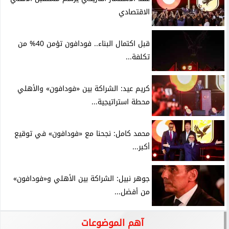
الاقتصادي
قبل اكتمال البناء.. فودافون تؤمن 40% من
تكلفة...
كريم عيد: الشراكة بين «فودافون» والأهلي
محطة استراتيجية...
محمد كامل: نجحنا مع «فودافون» في توقيع
أكبر...
جوهر نبيل: الشراكة بين الأهلي و«فودافون»
من أفضل...
آهم الموضوعات