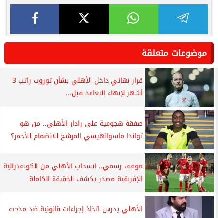
موضوعات متعلقة
قرار نهائي داخل الأهلي بشأن توروب راتب 3
أشهر لإنهاء التعاقد قبل...
صفقة هجومية على رادار الأهلي.. من هو
تواندا ماسوانهيسي المرشح للانضمام للأحمر؟
موقف رسمي.. انسحاب الأهلي من الكونفدرالية
الإفريقية مصدر يكشف الحقيقة الكاملة
الأهلي يدرس اتخاذ إجراءات قانونية ضد مدحت