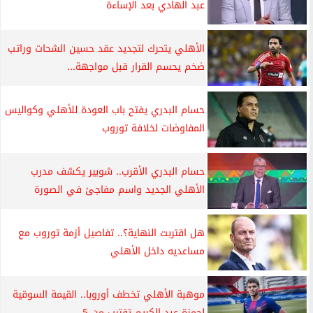
عبد الهادي بعد الإساءة
الأهلي يتحرك لتجديد عقد حسين الشحات وراتب
ضخم يحسم القرار قبل مواجهة...
حسام البدري يفتح باب العودة للأهلي وكواليس
المفاوضات لخلافة توروب
حسام البدري الأقرب.. شوبير يكشف مدرب
الأهلي الجديد واسم مفاجئ في الصورة
هل اقتربت النهاية؟.. تفاصيل أزمة توروب مع
مساعديه داخل الأهلي
موهبة الأهلي تخطف أوروبا.. القيمة السوقية
لحمزة عبد الكريم تقترب من 5...