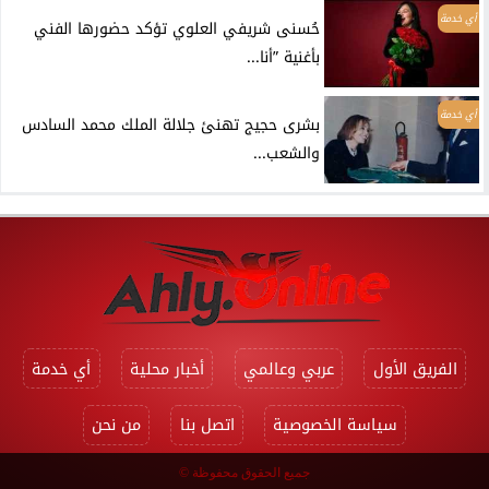
أي خدمة
حُسنى شريفي العلوي تؤكد حضورها الفني
بأغنية ”أنا...
أي خدمة
بشرى حجيج تهنئ جلالة الملك محمد السادس
والشعب...
الفريق الأول
عربي وعالمي
أخبار محلية
أي خدمة
سياسة الخصوصية
اتصل بنا
من نحن
جميع الحقوق محفوظة ©