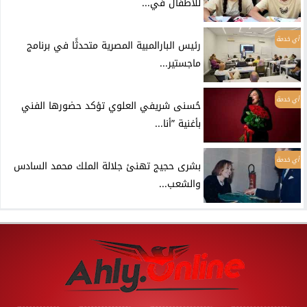
للأطفال في...
أي خدمة
رئيس البارالمبية المصرية متحدثًا في برنامج
ماجستير...
أي خدمة
حُسنى شريفي العلوي تؤكد حضورها الفني
بأغنية ”أنا...
أي خدمة
بشرى حجيج تهنئ جلالة الملك محمد السادس
والشعب...