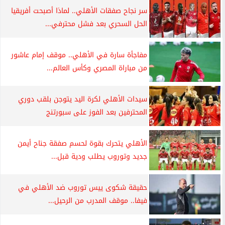
سر نجاح صفقات الأهلي.. لماذا أصبحت أفريقيا
الحل السحري بعد فشل محترفي...
مفاجأة سارة في الأهلي.. موقف إمام عاشور
من مباراة المصري وكأس العالم...
سيدات الأهلي لكرة اليد يتوجن بلقب دوري
المحترفين بعد الفوز على سبورتنج
الأهلي يتحرك بقوة لحسم صفقة جناح أيمن
جديد وتوروب يطلب ودية قبل...
حقيقة شكوى ييس توروب ضد الأهلي في
فيفا.. موقف المدرب من الرحيل...