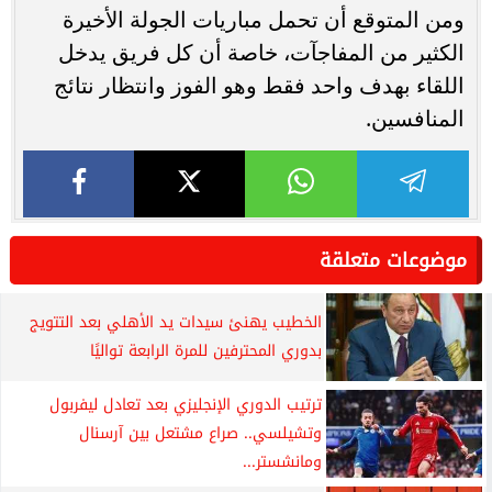
ومن المتوقع أن تحمل مباريات الجولة الأخيرة
الكثير من المفاجآت، خاصة أن كل فريق يدخل
اللقاء بهدف واحد فقط وهو الفوز وانتظار نتائج
المنافسين.
موضوعات متعلقة
الخطيب يهنئ سيدات يد الأهلي بعد التتويج
بدوري المحترفين للمرة الرابعة تواليًا
ترتيب الدوري الإنجليزي بعد تعادل ليفربول
وتشيلسي.. صراع مشتعل بين آرسنال
ومانشستر...