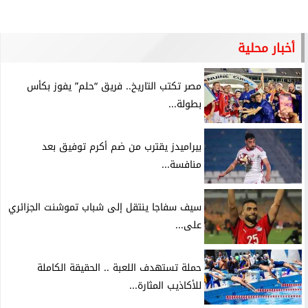
أخبار محلية
مصر تكتب التاريخ.. فريق “حلم” يفوز بكأس
بطولة...
بيراميدز يقترب من ضم أكرم توفيق بعد
منافسة...
سيف سفاجا ينتقل إلى شباب تموشنت الجزائري
على...
حملة تستهدف اللعبة .. الحقيقة الكاملة
للأكاذيب المثارة...