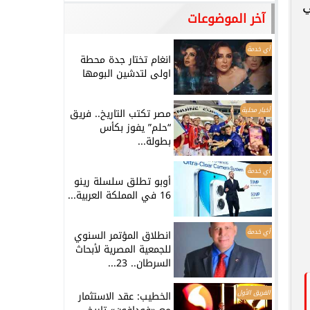
ي
آخر الموضوعات
أي خدمة
انغام تختار جدة محطة
اولى لتدشين البومها
أخبار محلية
مصر تكتب التاريخ.. فريق
“حلم” يفوز بكأس
بطولة...
أي خدمة
أوبو تطلق سلسلة رينو
16 في المملكة العربية...
أي خدمة
انطلاق المؤتمر السنوي
للجمعية المصرية لأبحاث
السرطان.. 23...
الفريق الأول
الخطيب: عقد الاستثمار