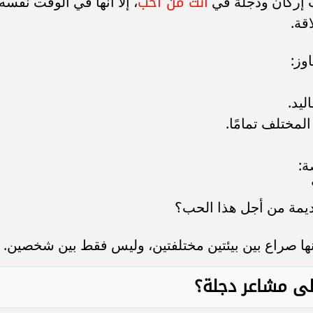
انت من احب
ب إركان ودجلة في
، إلا أنها في الوقت نفسه
قة.
وز:
ليد.
المختلف تمامًا.
ة:
ديمة من أجل هذا الحب؟
نها صراع بين بيئتين مختلفتين، وليس فقط بين شخصين.
على مشاعر دجلة؟