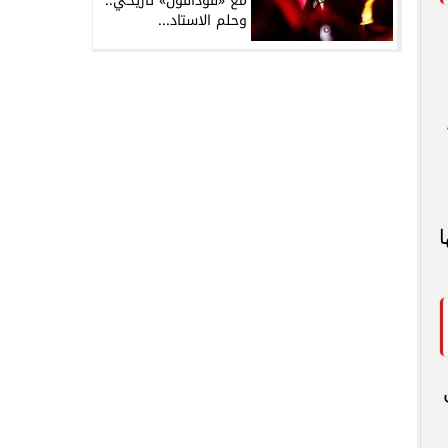
مع «فودافون» تاريخي..
وحلم الاستاد...
ا