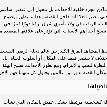
الأماكن مجرد خلفية للأحداث، بل تتحول إلى عنصر أساسي
. فريق “حلم” يفوز بكأس
أوبو تطلق سلسلة رينو 16 في
ى مصير العلاقات داخل القصة. وهذا ما يظهر بوضوح
العربية السعودية بتصميم لافت وقدرات
بيئة الريفية في ولاية أغري شرق تركيا دورًا كبيرًا في
ح أحد أهم الأسباب التي تؤثر على علاقتها المعقدة م
ظ المشاهد الفرق الكبير بين عالم دجلة الريفي البسيط
ختلاف لا يقتصر فقط على المكان أو أسلوب الحياة، بل
النظرة للحب والالتزام. ومع تطور الأحداث، تصبح البيئة
وكأن القصة تدور بين عالمين يحاول كل منهما فهم الآخر
فاصيلها
ة كشخصية مرتبطة بشكل عميق بالمكان الذي نشأت