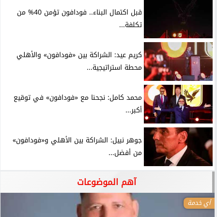
قبل اكتمال البناء.. فودافون تؤمن 40% من
تكلفة...
كريم عيد: الشراكة بين «فودافون» والأهلي
محطة استراتيجية...
محمد كامل: نجحنا مع «فودافون» في توقيع
أكبر...
جوهر نبيل: الشراكة بين الأهلي و«فودافون»
من أفضل...
آهم الموضوعات
أي خدمة