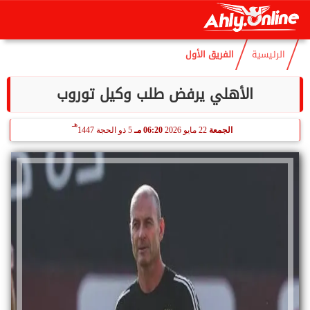
هـ
السبت
8 أغسطس 2026
04:14 مـ
23 صفر 1448
الرئيسية
الفريق الأول
الأهلي يرفض طلب وكيل توروب
هـ
الجمعة
22 مايو 2026
06:20 مـ
5 ذو الحجة 1447