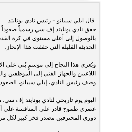
انغام تختار جدة محطة اولى لتدشين
مصر تكتب التاريخ.
قال ايلي سيبانو – رئيس نادي يونايتد
البومها
بطولة Genuine Cup العالمية لكرة...
حقق نادي يونايتد إف سي رسمياً صعوداً إلى
بالوصول إلى أعلى مستوى في كرة القدم ف
الحديثة القليلة التي حققت هذا الإنجاز.
ويُعزى هذا النجاح إلى موسمٍ بُني على ا
اللاعبين والجهاز الفني إلى الموظفين و
وصف رئيس النادي، إيلي سيبانو، الصعود 
اليوم يوم تاريخي لنادي يونايتد إف سي. منذ
عصري طموح قادر على المنافسة على أعل
دوري المحترفين مصدر فخر كبير لكل من 