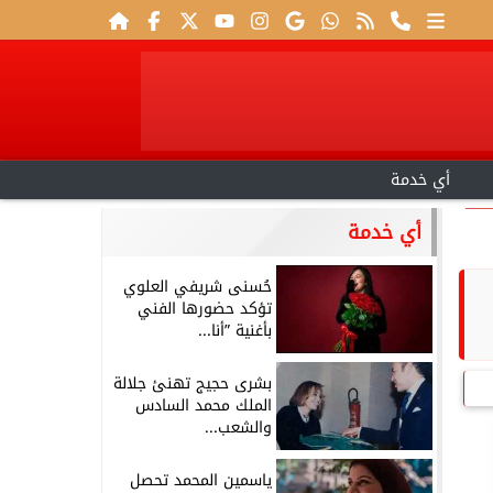
أي خدمة
أي خدمة
حُسنى شريفي العلوي
تؤكد حضورها الفني
بأغنية ”أنا...
بشرى حجيج تهنئ جلالة
الملك محمد السادس
والشعب...
ياسمين المحمد تحصل