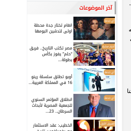
آخر الموضوعات
أي خدمة
انغام تختار جدة محطة
اولى لتدشين البومها
أخبار محلية
مصر تكتب التاريخ.. فريق
“حلم” يفوز بكأس
بطولة...
أي خدمة
أوبو تطلق سلسلة رينو
16 في المملكة العربية...
ا
أي خدمة
انطلاق المؤتمر السنوي
للجمعية المصرية لأبحاث
السرطان.. 23...
الفريق الأول
الخطيب: عقد الاستثمار