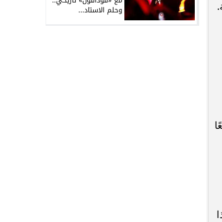
مع «فودافون» تاريخي..
.
وحلم الاستاد...
ا
ا