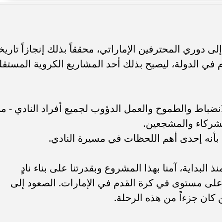
. فريق “حلم” يفوز بكأس
أوبو تطلق سلسلة رينو 16 في
العربية السعودية بتصميم لافت وقدرات
 دوري المحترفين الإماراتي، محققاً بذلك إنجازاً تاريخيا
ي الدولة، ليصبح بذلك أحد المشاريع الكروية المستقل
لانضباط والطموح والعمل الدؤوب لجميع أفراد النادي - م
الشركاء والمشجعين.
بأنه إحدى أهم اللحظات في مسيرة النادي.
 البداية، آمنا بهذا المشروع وبقدرتنا على بناء نادٍ
ى مستوى في كرة القدم في الإمارات. الصعود إلى
كان جزءاً من هذه الرحلة.