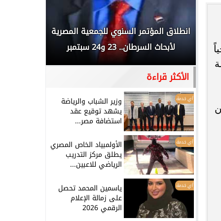
 المملكة
انطلاق المؤتمر السنوي للجمعية المصرية
الخطيب: 
...
لأبحاث السرطان.. 23 و24 سبتمبر
تاريخي.. و
ً
ة
الأكثر قراءة
أي خدمة
وزير الشباب والرياضة
ن
يشهد توقيع عقد
استضافة مصر...
أي خدمة
الأولمبياد الخاص المصري
يطلق مركز التدريب
الرياضي للاعبين...
أي خدمة
ياسمين المحمد تحصل
على زمالة الإعلام
الرقمي 2026