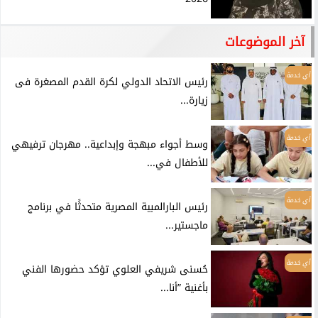
آخر الموضوعات
أي خدمة
رئيس الاتحاد الدولي لكرة القدم المصغرة فى
زيارة...
أي خدمة
وسط أجواء مبهجة وإبداعية.. مهرجان ترفيهي
للأطفال في...
أي خدمة
رئيس البارالمبية المصرية متحدثًا في برنامج
ماجستير...
أي خدمة
حُسنى شريفي العلوي تؤكد حضورها الفني
بأغنية ”أنا...