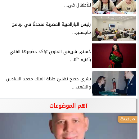
للأطفال في...
رئيس البارالمبية المصرية متحدثًا في برنامج
ماجستير...
حُسنى شريفي العلوي تؤكد حضورها الفني
بأغنية ”أنا...
بشرى حجيج تهنئ جلالة الملك محمد السادس
والشعب...
آهم الموضوعات
أي خدمة