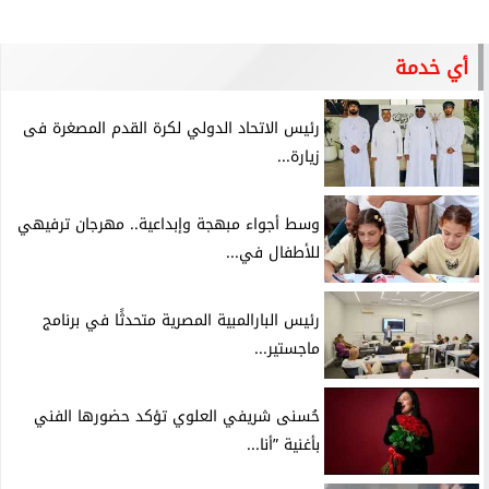
أي خدمة
رئيس الاتحاد الدولي لكرة القدم المصغرة فى
زيارة...
وسط أجواء مبهجة وإبداعية.. مهرجان ترفيهي
للأطفال في...
رئيس البارالمبية المصرية متحدثًا في برنامج
ماجستير...
حُسنى شريفي العلوي تؤكد حضورها الفني
بأغنية ”أنا...