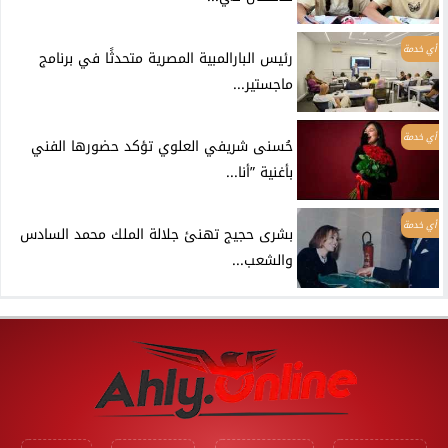
أي خدمة
رئيس البارالمبية المصرية متحدثًا في برنامج
ماجستير...
أي خدمة
حُسنى شريفي العلوي تؤكد حضورها الفني
بأغنية ”أنا...
أي خدمة
بشرى حجيج تهنئ جلالة الملك محمد السادس
والشعب...