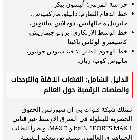
حراسة المرمى: أليسون بيكر.
خط الدفاع الصارم: دانيلو، ماركينيوس،
جابرييل ماجالهايس، دوجلاس سانتوس.
خط الوسط الارتكازي: برونو جيماريش،
كاسيميرو، لوكاس باكيتا.
خط الهجوم الضارب: فينيسيوس جونيور،
ماتيوس كونيا، ريان.
الدليل الشامل: القنوات الناقلة والترددات
والمنصات الرقمية حول العالم
تمتلك شبكة قنوات بي إن سبورتس الحقوق
الحصرية للبطولة في الشرق الأوسط عبر قناتي
beIN SPORTS MAX 1 و MAX 3. ونظراً للطلب
الجماهيري العالمي، نستعرض معكم التغطية