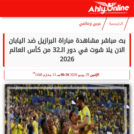
هـ
السبت
8 أغسطس 2026
11:17 صـ
23 صفر 1448
الرئيسية
عربي وعالمي
بث مباشر مشاهدة مباراة البرازيل ضد اليابان
الان يلا شوت في دور الـ32 من كأس العالم
2026
هـ
الإثنين
29 يونيو 2026
06:56 مـ
13 محرّم 1448