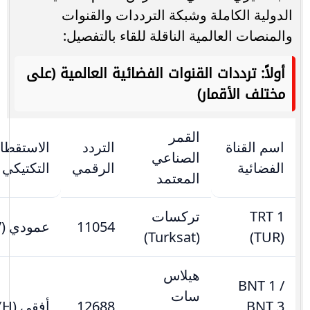
الدولية الكاملة وشبكة الترددات والقنوات
والمنصات العالمية الناقلة للقاء بالتفصيل:
أولاً: ترددات القنوات الفضائية العالمية (على
مختلف الأقمار)
القمر
اسم القناة
التردد
الاستقطا
الصناعي
الفضائية
الرقمي
التكتيكي
المعتمد
TRT 1
تركسات
11054
عمودي (V)
(Turksat)
(TUR)
هيلاس
BNT 1 /
سات
BNT 3
12688
أفقي (H)