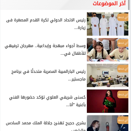
آخر الموضوعات
أي خدمة
رئيس الاتحاد الدولي لكرة القدم المصغرة فى
زيارة...
أي خدمة
وسط أجواء مبهجة وإبداعية.. مهرجان ترفيهي
للأطفال في...
أي خدمة
رئيس البارالمبية المصرية متحدثًا في برنامج
ماجستير...
أي خدمة
حُسنى شريفي العلوي تؤكد حضورها الفني
بأغنية ”أنا...
أي خدمة
بشرى حجيج تهنئ جلالة الملك محمد السادس
والشعب...