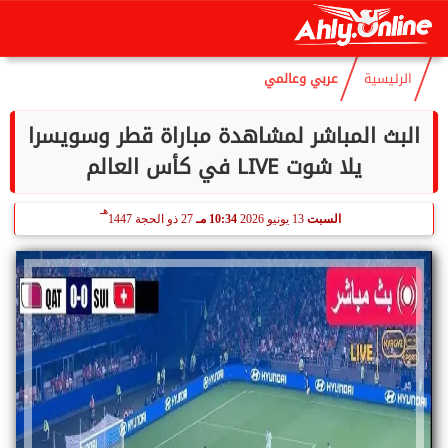
هـ
السبت
8 أغسطس 2026
05:36 صـ
23 صفر 1448
الرئيسية
عربي وعالمي
البث المباشر لمشاهدة مباراة قطر وسويسرا
يلا شوت LIVE في كأس العالم
هـ
السبت
13 يونيو 2026
10:34 مـ
27 ذو الحجة 1447