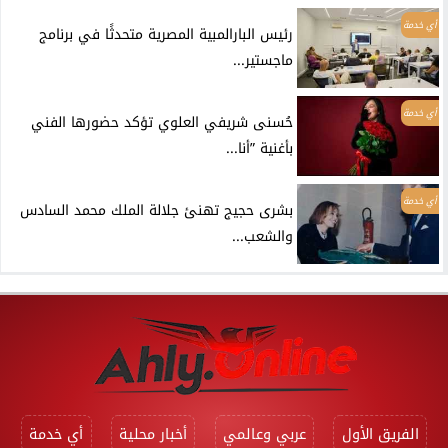
أي خدمة
رئيس البارالمبية المصرية متحدثًا في برنامج
ماجستير...
أي خدمة
حُسنى شريفي العلوي تؤكد حضورها الفني
بأغنية ”أنا...
أي خدمة
بشرى حجيج تهنئ جلالة الملك محمد السادس
والشعب...
الفريق الأول
عربي وعالمي
أخبار محلية
أي خدمة