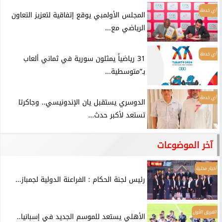
أي خدمة
المجلس الأولمبي يوقع إتفاقية لتعزيز التعاون
الرياضي مع...
أي خدمة
31 رياضياً يمثلون سورية في ثماني ألعاب
بـ”متوسطية...
أي خدمة
الدوسري يستقبل يان الإندونيسي.. وجاكرتا
تستعد لأكبر حدث...
آخر الموضوعات
أخبار محلية
رئيس لجنة الحكام : الفراعنة الدولية لجمباز...
الفريق الأول
الأهلي يستعد للموسم الجديد في إسبانيا..