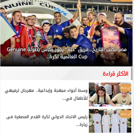
مصر تكتب التاريخ.. فريق “حلم” يفوز بكأس بطولة Genuine
Cup العالمية لكرة...
الأكثر قراءة
أي خدمة
وسط أجواء مبهجة وإبداعية.. مهرجان ترفيهي
للأطفال في...
أي خدمة
رئيس الاتحاد الدولي لكرة القدم المصغرة فى
زيارة...