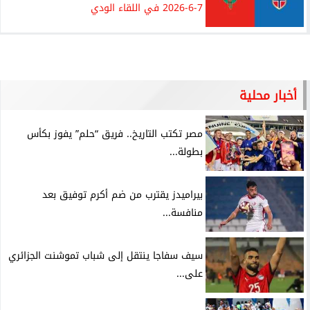
7-6-2026 في اللقاء الودي
أخبار محلية
مصر تكتب التاريخ.. فريق “حلم” يفوز بكأس
بطولة...
بيراميدز يقترب من ضم أكرم توفيق بعد
منافسة...
سيف سفاجا ينتقل إلى شباب تموشنت الجزائري
على...