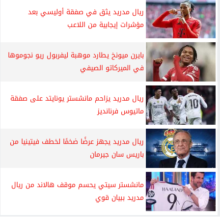
ريال مدريد يثق في صفقة أوليسي بعد
مؤشرات إيجابية من اللاعب
بايرن ميونخ يطارد موهبة ليفربول ريو نجوموها
في الميركاتو الصيفي
ريال مدريد يزاحم مانشستر يونايتد على صفقة
ماتيوس فرنانديز
ريال مدريد يجهز عرضًا ضخمًا لخطف فيتينيا من
باريس سان جيرمان
مانشستر سيتي يحسم موقف هالاند من ريال
مدريد ببيان قوي