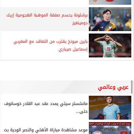
برشلونة يحسم صفقة الموهبة الهجومية إريك
دومينغيز
بايرن ميونخ يقترب من التعاقد مع المغربي
إسماعيل صيباري
عربي وعالمي
مانشستر سيتي يمدد عقد عبد القادر خوسانوف
حتى...
موعد مشاهدة مباراة الأهلي والنصر الودية بث