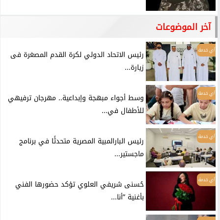
آخر الموضوعات
أي خدمة
رئيس الاتحاد الدولي لكرة القدم المصغرة فى
زيارة...
أي خدمة
وسط أجواء مبهجة وإبداعية.. مهرجان ترفيهي
للأطفال في...
أي خدمة
رئيس البارالمبية المصرية متحدثًا في برنامج
ماجستير...
أي خدمة
حُسنى شريفي العلوي تؤكد حضورها الفني
بأغنية ”أنا...