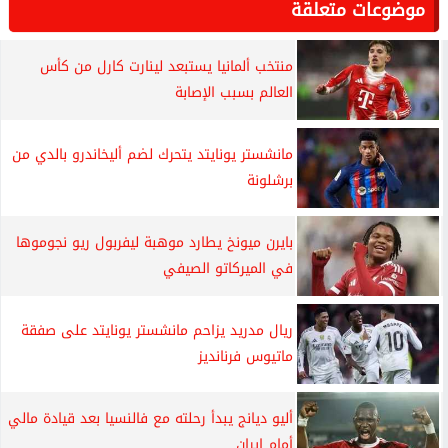
موضوعات متعلقة
منتخب ألمانيا يستبعد لينارت كارل من كأس
العالم بسبب الإصابة
مانشستر يونايتد يتحرك لضم أليخاندرو بالدي من
برشلونة
بايرن ميونخ يطارد موهبة ليفربول ريو نجوموها
في الميركاتو الصيفي
ريال مدريد يزاحم مانشستر يونايتد على صفقة
ماتيوس فرنانديز
أليو ديانج يبدأ رحلته مع فالنسيا بعد قيادة مالي
أمام إيران