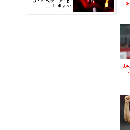
مع «فودافون» تاريخي..
تو
وحلم الاستاد...
نزل
ط