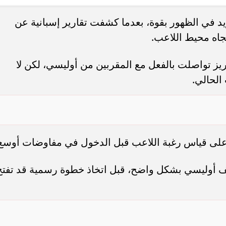
 في الظهور بقوة، بعدما كشفت تقارير إسبانية عن
. فريق “حلم” يفوز بكأس
أوبو تطلق سلسلة رينو 16 في
جاه محيط اللاعب.
العربية السعودية بتصميم لافت وقدرات
ز تواصلت بالفعل مع المقربين من أوليسي، لكن لا
الحالي.
 على قياس رغبة اللاعب قبل الدخول في مفاوضات أوسع
قف أوليسي بشكل واضح، قبل اتخاذ خطوة رسمية قد تفتح