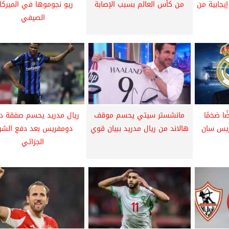
يجابية من
من كأس العالم بسبب الإصابة
ريو نجوموها في الميركا
الصيفي
ًا ضخمًا
مانشستر سيتي يحسم موقف
ريال مدريد يحسم صفقة دي
ريس سان
هالاند من ريال مدريد ببيان قوي
دومفريس بعد دفع الشر
الجزائي