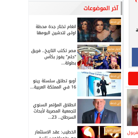
آخر الموضوعات
أي خدمة
انغام تختار جدة محطة
اولى لتدشين البومها
أخبار محلية
مصر تكتب التاريخ.. فريق
“حلم” يفوز بكأس
بطولة...
أي خدمة
أوبو تطلق سلسلة رينو
16 في المملكة العربية...
أي خدمة
انطلاق المؤتمر السنوي
للجمعية المصرية لأبحاث
السرطان.. 23...
الفريق الأول
الخطيب: عقد الاستثمار
فربول