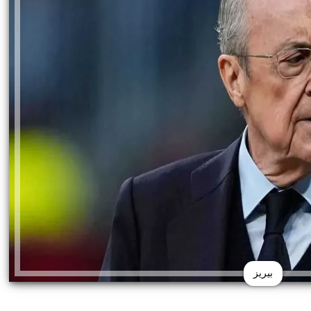
بيريز