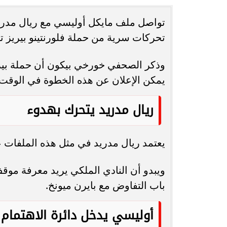
تواصل ملف مايكل أوليسي مع ريال مدريد
انغام تختار جدة محطة اولى لتدشين
مصر تكتب التاريخ.
تحركات سرية من حملة فلورنتينو بيريز ت
البومها
بطولة Genuine Cup العالمية لكرة...
وذكر الصحفي خورخي بيكون أن حملة بيري
يمكن الإعلان عن هذه الخطوة في الوقت 
ريال مدريد يتحرك بهدوء
يعتمد ريال مدريد في مثل هذه الملفات
ويبدو أن النادي الملكي يريد معرفة مو
باب التفاوض مع بايرن ميونخ.
أوليسي يدخل دائرة الاهتمام