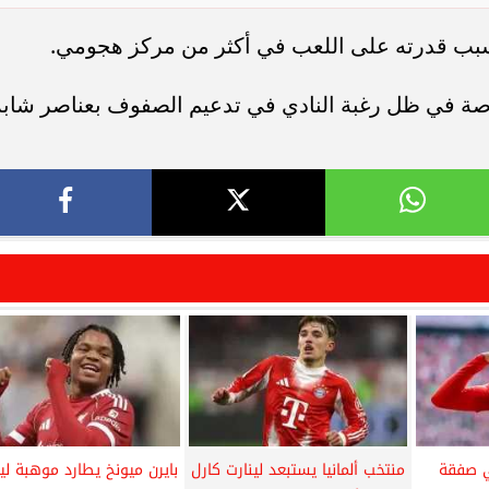
بسبب قدرته على اللعب في أكثر من مركز هجومي.
خاصة في ظل رغبة النادي في تدعيم الصفوف بعناصر شابة
ي صفقة
منتخب ألمانيا يستبعد لينارت كارل
بايرن ميونخ يطارد موهبة لي