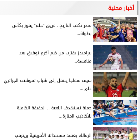
أخبار محلية
مصر تكتب التاريخ.. فريق “حلم” يفوز بكأس
بطولة...
بيراميدز يقترب من ضم أكرم توفيق بعد
منافسة...
سيف سفاجا ينتقل إلى شباب تموشنت الجزائري
على...
حملة تستهدف اللعبة .. الحقيقة الكاملة
للأكاذيب المثارة...
الزمالك يعتمد مستنداته الأفريقية ويترقب