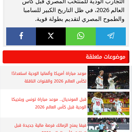
التجارب الودية للمنتخب المصري قبل كأس
العالم 2026، في ظل التاريخ الكبير للسامبا
والطموح المصري لتقديم بطولة قوية.
موضوعات متعلقة
موعد مباراة أمريكا وألمانيا الودية استعدادًا
لكأس العالم 2026 والقنوات الناقلة
قبل المونديال.. موعد مباراة تونس وبلجيكا
الودية قبل كأس العالم 2026
فيفا يمنح الزمالك فرصة مالية جديدة قبل