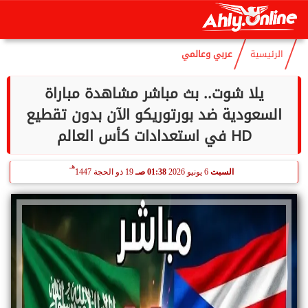
هـ
الجمعة
7 أغسطس 2026
01:10 صـ
21 صفر 1448
الرئيسية
عربي وعالمي
يلا شوت.. بث مباشر مشاهدة مباراة
السعودية ضد بورتوريكو الآن بدون تقطيع
HD في استعدادات كأس العالم
هـ
السبت
6 يونيو 2026
01:38 صـ
19 ذو الحجة 1447