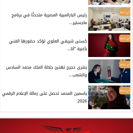
أي خدمة
رئيس البارالمبية المصرية متحدثًا في برنامج
ماجستير...
أي خدمة
حُسنى شريفي العلوي تؤكد حضورها الفني
بأغنية ”أنا...
أي خدمة
بشرى حجيج تهنئ جلالة الملك محمد السادس
والشعب...
أي خدمة
ياسمين المحمد تحصل على زمالة الإعلام الرقمي
2026