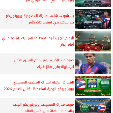
وبورتوريكو في اللقاء الودي الآن...
يلا شوت.. شاهد مباراة السعودية وبورتوريكو
بث مباشر في استعدادات كأس...
أليو ديانج يبدأ رحلته مع فالنسيا بعد قيادة مالي
أمام إيران
حمزة عبد الكريم يقترب من الفريق الأول
لبرشلونة بقرار هانز فليك
القنوات الناقلة لمباراة المنتخب السعودي
وبورتوريكو الودية استعدادًا لكأس العالم 2026
موعد مباراة السعودية وبورتوريكو الودية
والقنوات الناقلة قبل كأس العالم