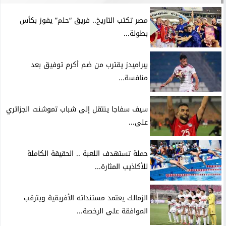
مصر تكتب التاريخ.. فريق “حلم” يفوز بكأس
بطولة...
بيراميدز يقترب من ضم أكرم توفيق بعد
منافسة...
سيف سفاجا ينتقل إلى شباب تموشنت الجزائري
على...
حملة تستهدف اللعبة .. الحقيقة الكاملة
للأكاذيب المثارة...
الزمالك يعتمد مستنداته الأفريقية ويترقب
الموافقة على الرخصة...