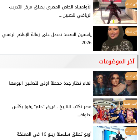
أي خدمة
الأولمبياد الخاص المصري يطلق مركز التدريب
الرياضي للاعبين...
أي خدمة
ياسمين المحمد تحصل على زمالة الإعلام الرقمي
2026
آخر الموضوعات
أي خدمة
انغام تختار جدة محطة اولى لتدشين البومها
أخبار محلية
مصر تكتب التاريخ.. فريق “حلم” يفوز بكأس
بطولة...
أي خدمة
أوبو تطلق سلسلة رينو 16 في المملكة