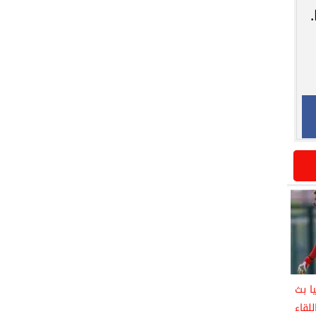
ا بث
لقاء