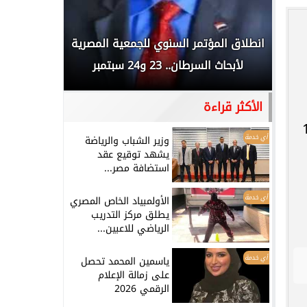
 المملكة
انطلاق المؤتمر السنوي للجمعية المصرية
الخطيب: 
...
لأبحاث السرطان.. 23 و24 سبتمبر
تاريخي.. و
الأكثر قراءة
ا والمكسيك خلال الفترة من 11
أي خدمة
وزير الشباب والرياضة
يشهد توقيع عقد
استضافة مصر...
أي خدمة
الأولمبياد الخاص المصري
يطلق مركز التدريب
الرياضي للاعبين...
أي خدمة
ياسمين المحمد تحصل
على زمالة الإعلام
الرقمي 2026