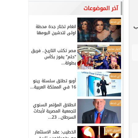
آخر الموضوعات
أي خدمة
ب
انغام تختار جدة محطة
اولى لتدشين البومها
أخبار محلية
مصر تكتب التاريخ.. فريق
“حلم” يفوز بكأس
بطولة...
أي خدمة
أوبو تطلق سلسلة رينو
16 في المملكة العربية...
أي خدمة
انطلاق المؤتمر السنوي
للجمعية المصرية لأبحاث
السرطان.. 23...
الفريق الأول
الخطيب: عقد الاستثمار