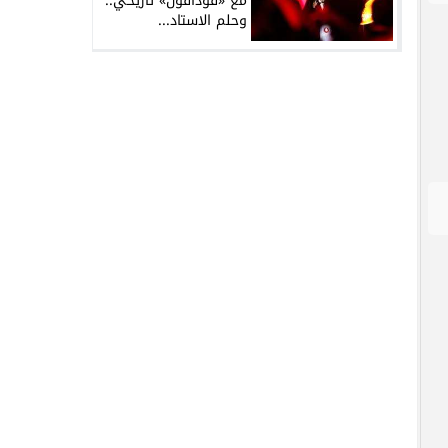
مع «فودافون» تاريخي..
وحلم الاستاد...