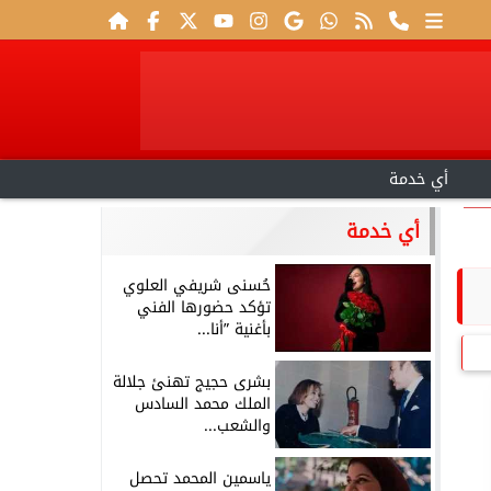
أي خدمة
أي خدمة
حُسنى شريفي العلوي
تؤكد حضورها الفني
بأغنية ”أنا...
بشرى حجيج تهنئ جلالة
الملك محمد السادس
والشعب...
ياسمين المحمد تحصل