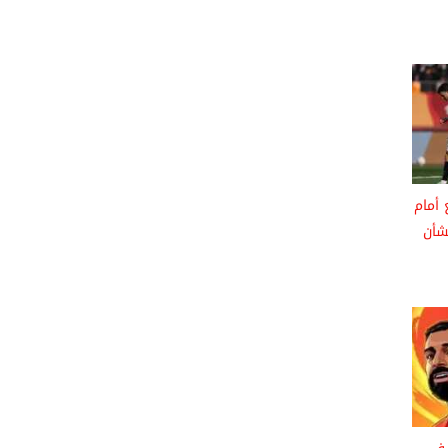
أمام
شأن