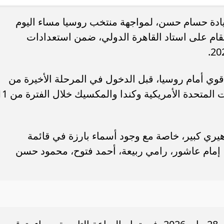
يادة حسام حسن، لمواجهة منتخب روسيا مساء اليوم
. فريق “حلم” يفوز بكأس
أوبو تطلق سلسلة رينو 16 في
ي مباراة ودية تقام على استاد القاهرة الدولي، ضمن استعدادات
العربية السعودية بتصميم لافت وقدرات
وي أمام روسيا، قبل الدخول في المرحلة الأخيرة من
التحضير للمونديال، الذي يقام في الولايات المتحدة الأمريكية وكند
يري كبير، خاصة مع وجود أسماء بارزة في قائمة
إمام عاشور، رامي ربيعة، أحمد فتوح، محمود حسن