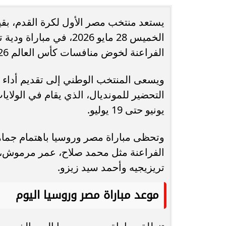
يستعد منتخب مصر الأول لكرة القدم، بق
انغام تختار جدة محطة اولى لتدشين
مصر تكتب التاريخ.
الخميس 28 مايو 2026، ف
البومها
بطولة Genuine Cup العالمية لكرة...
الفراعنة لخوض منافسات كأس العالم 2026.
ويسعى المنتخب الوطني إلى تقديم أداء ق
يونيو حتى 19 يوليو.
وتحظى مباراة مصر وروسيا باهتمام جماه
الفراعنة مثل محمد صلاح، عمر مرموش، 
تريزيجيه وأحمد سيد زيزو.
موعد مباراة مصر وروسيا اليوم