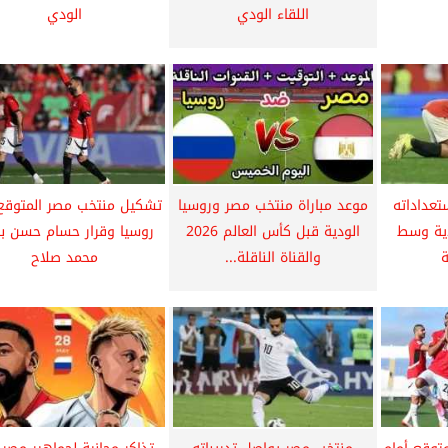
اللقاء الودي
الودي
تعداداته
موعد مباراة منتخب مصر وروسيا
تشكيل منتخب مصر المتوقع 
دية وسط
الودية قبل كأس العالم 2026
روسيا وقرار حسام حسن ب
ة
والقناة الناقلة...
محمد صلاح