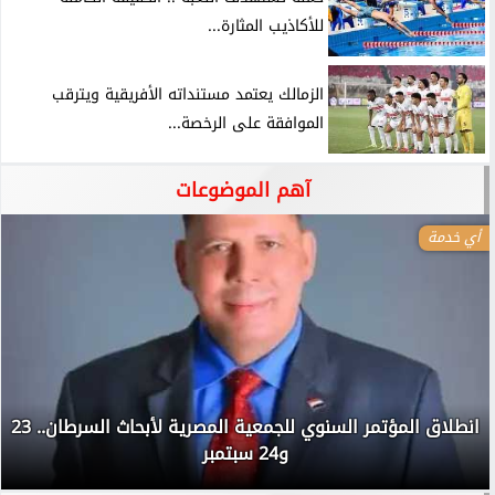
للأكاذيب المثارة...
الزمالك يعتمد مستنداته الأفريقية ويترقب
الموافقة على الرخصة...
آهم الموضوعات
أي خدمة
انطلاق المؤتمر السنوي للجمعية المصرية لأبحاث السرطان.. 23
و24 سبتمبر