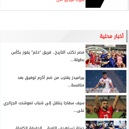
أخبار محلية
مصر تكتب التاريخ.. فريق “حلم” يفوز بكأس
بطولة...
بيراميدز يقترب من ضم أكرم توفيق بعد
منافسة...
سيف سفاجا ينتقل إلى شباب تموشنت الجزائري
على...
حملة تستهدف اللعبة .. الحقيقة الكاملة