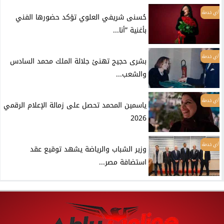
أي خدمة
حُسنى شريفي العلوي تؤكد حضورها الفني
بأغنية ”أنا...
أي خدمة
بشرى حجيج تهنئ جلالة الملك محمد السادس
والشعب...
أي خدمة
ياسمين المحمد تحصل على زمالة الإعلام الرقمي
2026
أي خدمة
وزير الشباب والرياضة يشهد توقيع عقد
استضافة مصر...