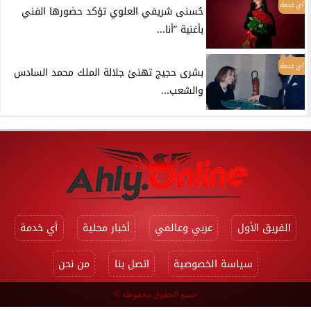
أي خدمة
حُسنى شريفي العلوي تؤكد حضورها الفني
بأغنية ”أنا...
أي خدمة
بشرى حجيج تهنئ جلالة الملك محمد السادس
والشعب...
الفريق الأول
عربي وعالمي
أخبار محلية
أي خدمة
سياسة الخصوصية
اتصل بنا
من نحن
جميع الحقوق محفوظة ©