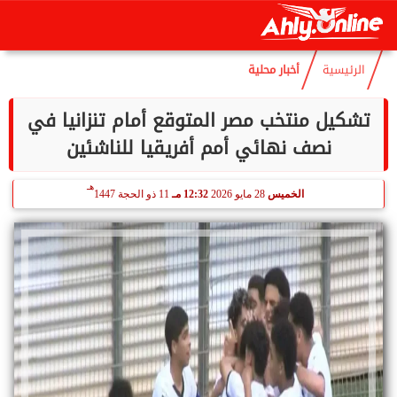
هـ
الجمعة
7 أغسطس 2026
10:39 مـ
22 صفر 1448
الرئيسية
أخبار محلية
تشكيل منتخب مصر المتوقع أمام تنزانيا في
نصف نهائي أمم أفريقيا للناشئين
هـ
الخميس
28 مايو 2026
12:32 مـ
11 ذو الحجة 1447