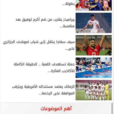
بطولة...
بيراميدز يقترب من ضم أكرم توفيق بعد
منافسة...
سيف سفاجا ينتقل إلى شباب تموشنت الجزائري
على...
حملة تستهدف اللعبة .. الحقيقة الكاملة
للأكاذيب المثارة...
الزمالك يعتمد مستنداته الأفريقية ويترقب
الموافقة على الرخصة...
آهم الموضوعات