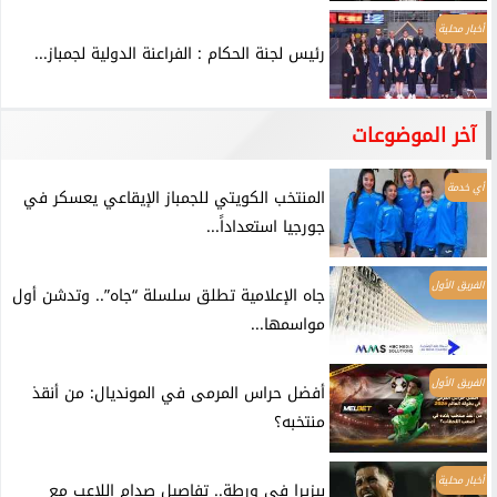
أخبار محلية
رئيس لجنة الحكام : الفراعنة الدولية لجمباز...
آخر الموضوعات
أي خدمة
المنتخب الكويتي للجمباز الإيقاعي يعسكر في
جورجيا استعداداً...
الفريق الأول
جاه الإعلامية تطلق سلسلة “جاه”.. وتدشن أول
مواسمها...
الفريق الأول
أفضل حراس المرمى في المونديال: من أنقذ
منتخبه؟
أخبار محلية
بيزيرا في ورطة.. تفاصيل صدام اللاعب مع