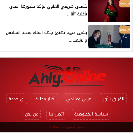
أي خدمة
حُسنى شريفي العلوي تؤكد حضورها الفني
بأغنية ”أنا...
أي خدمة
بشرى حجيج تهنئ جلالة الملك محمد السادس
والشعب...
الفريق الأول
عربي وعالمي
أخبار محلية
أي خدمة
سياسة الخصوصية
اتصل بنا
من نحن
جميع الحقوق محفوظة ©