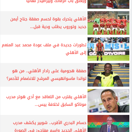
ويغلق باب الزمالك وبيراميدز نهائيًا
الأهلي يتحرك بقوة لحسم صفقة جناح أيمن
جديد وتوروب يطلب ودية قبل...
تطورات جديدة في ملف عودة محمد عبد المنعم
إلى الأهلي
صفقة هجومية على رادار الأهلي.. من هو
تواندا ماسوانهيسي المرشح للانضمام للأحمر؟
الأهلي يقترب من التعاقد مع أدي هوتر مدرب
موناكو السابق لخلافة ييس...
حسام البدري الأقرب.. شوبير يكشف مدرب
الأهلي الجديد واسم مفاجئ في الصورة