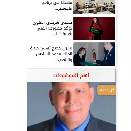
متحدثًا في برنامج
ماجستير...
حُسنى شريفي العلوي
تؤكد حضورها الفني
بأغنية ”أنا...
بشرى حجيج تهنئ جلالة
الملك محمد السادس
والشعب...
آهم الموضوعات
أي خدمة