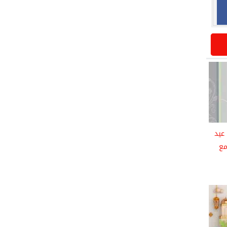
عيد
 2026 HD و4K مع