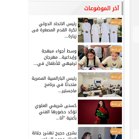
آخر الموضوعات
أي خدمة
رئيس الاتحاد الدولي
لكرة القدم المصغرة فى
زيارة...
أي خدمة
وسط أجواء مبهجة
وإبداعية.. مهرجان
ترفيهي للأطفال في...
أي خدمة
رئيس البارالمبية المصرية
متحدثًا في برنامج
ماجستير...
أي خدمة
حُسنى شريفي العلوي
تؤكد حضورها الفني
بأغنية ”أنا...
أي خدمة
بشرى حجيج تهنئ جلالة