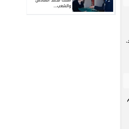
الملك محمد السادس
والشعب...
.