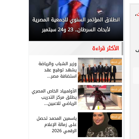
،
 المملكة
انطلاق المؤتمر السنوي للجمعية المصرية
الخطيب: 
...
لأبحاث السرطان.. 23 و24 سبتمبر
تاريخي.. و
الأكثر قراءة
ى
أي خدمة
وزير الشباب والرياضة
يشهد توقيع عقد
استضافة مصر...
أي خدمة
الأولمبياد الخاص المصري
يطلق مركز التدريب
الرياضي للاعبين...
أي خدمة
ياسمين المحمد تحصل
على زمالة الإعلام
الرقمي 2026