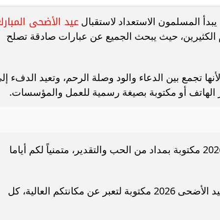
عيد الأضحى المبارك
 يبدأ المسلمون الاستعداد لاستقبال
. فريق “حلم” يفوز بكأس
أوبو تطلق سلسلة رينو 16 في
م الكثيرين، حيث يبحث الجميع عن عبارات صادقة تصلح
العربية السعودية بتصميم لافت وقدرات
نها تجمع بين الدعاء والود وصلة الرحم، وتعيد الدفء إل
ر الهاتف أو مكتوبة بصيغة رسمية للعمل والمؤسسات.
يسرنى أن أبعث لكم تهنئة عيد الأضحى 2026 مكتوبة بمداد من الحب والتقدير، متمنياً لكم أياما
إلى أغلى الناس على قلبى، إليكم تهنئة عيد الأضحى 2026 مكتوبة لتعبر عن مكانتكم العالية، كل