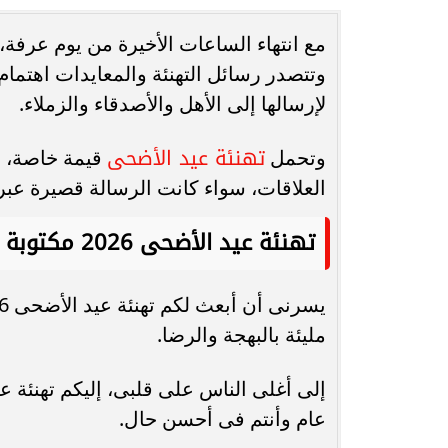
مع انتهاء الساعات الأخيرة من يوم عرفة،
انغام تختار جدة محطة اولى لتدشين
مصر تكتب التاريخ.
وتتصدر رسائل التهنئة والمعايدات اهتما
البومها
بطولة Genuine Cup العالمية لكرة...
لإرسالها إلى الأهل والأصدقاء والزملاء.
تهنئة عيد الأضحى
وتحمل
قيمة خاصة، لأ
العلاقات، سواء كانت الرسالة قصيرة عب
تهنئة عيد الأضحى 2026 مكتوبة
مليئة بالبهجة والرضا.
عام وأنتم فى أحسن حال.