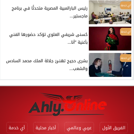
أي خدمة
رئيس البارالمبية المصرية متحدثًا في برنامج
ماجستير...
أي خدمة
حُسنى شريفي العلوي تؤكد حضورها الفني
بأغنية ”أنا...
أي خدمة
بشرى حجيج تهنئ جلالة الملك محمد السادس
والشعب...
الفريق الأول
عربي وعالمي
أخبار محلية
أي خدمة