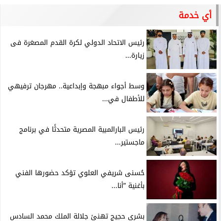
أي خدمة
رئيس الاتحاد الدولي لكرة القدم المصغرة فى
زيارة...
وسط أجواء مبهجة وإبداعية.. مهرجان ترفيهي
للأطفال في...
رئيس البارالمبية المصرية متحدثًا في برنامج
ماجستير...
حُسنى شريفي العلوي تؤكد حضورها الفني
بأغنية ”أنا...
بشرى حجيج تهنئ جلالة الملك محمد السادس