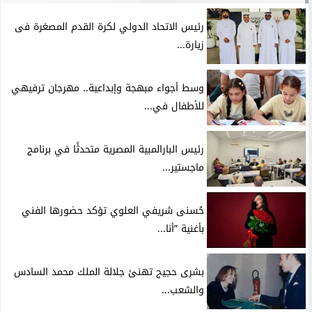
رئيس الاتحاد الدولي لكرة القدم المصغرة فى
زيارة...
وسط أجواء مبهجة وإبداعية.. مهرجان ترفيهي
للأطفال في...
رئيس البارالمبية المصرية متحدثًا في برنامج
ماجستير...
حُسنى شريفي العلوي تؤكد حضورها الفني
بأغنية ”أنا...
بشرى حجيج تهنئ جلالة الملك محمد السادس
والشعب...