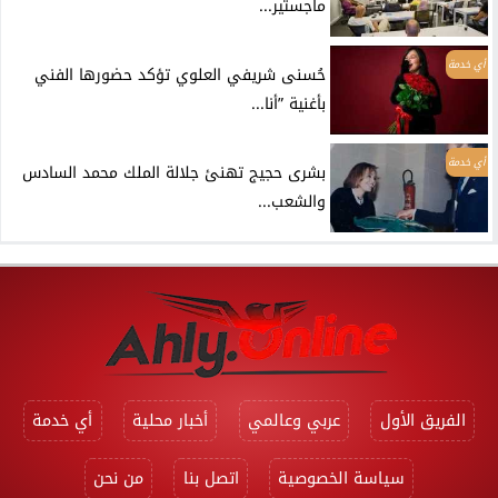
ماجستير...
أي خدمة
حُسنى شريفي العلوي تؤكد حضورها الفني
بأغنية ”أنا...
أي خدمة
بشرى حجيج تهنئ جلالة الملك محمد السادس
والشعب...
الفريق الأول
عربي وعالمي
أخبار محلية
أي خدمة
سياسة الخصوصية
اتصل بنا
من نحن