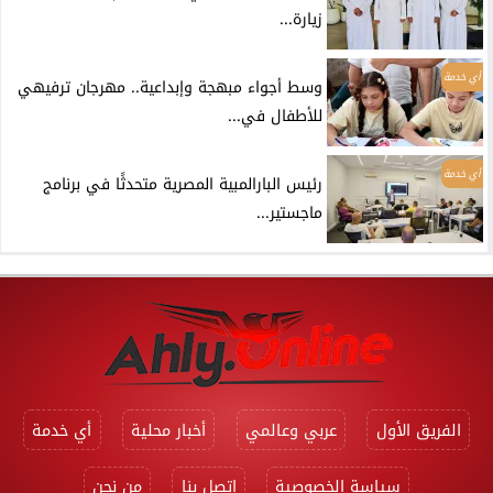
زيارة...
أي خدمة
وسط أجواء مبهجة وإبداعية.. مهرجان ترفيهي
للأطفال في...
أي خدمة
رئيس البارالمبية المصرية متحدثًا في برنامج
ماجستير...
الفريق الأول
عربي وعالمي
أخبار محلية
أي خدمة
سياسة الخصوصية
اتصل بنا
من نحن