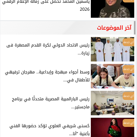
ياسمين المحمد تحصل على زمالة الإعلام الرقمي
2026
آخر الموضوعات
أي خدمة
رئيس الاتحاد الدولي لكرة القدم المصغرة فى
زيارة...
أي خدمة
وسط أجواء مبهجة وإبداعية.. مهرجان ترفيهي
للأطفال في...
أي خدمة
رئيس البارالمبية المصرية متحدثًا في برنامج
ماجستير...
أي خدمة
حُسنى شريفي العلوي تؤكد حضورها الفني
بأغنية ”أنا...