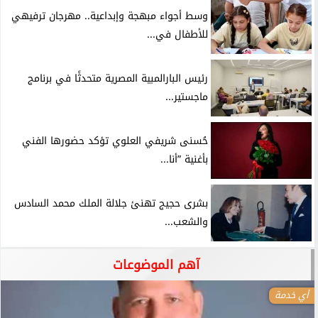
وسط أجواء مبهجة وإبداعية.. مهرجان ترفيهي
للأطفال في...
رئيس البارالمبية المصرية متحدثًا في برنامج
ماجستير...
حُسنى شريفي العلوي تؤكد حضورها الفني
بأغنية ”أنا...
بشرى حجيج تهنئ جلالة الملك محمد السادس
والشعب...
آهم الموضوعات
أي خدمة