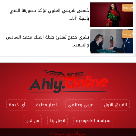
أي خدمة
حُسنى شريفي العلوي تؤكد حضورها الفني
بأغنية ”أنا...
أي خدمة
بشرى حجيج تهنئ جلالة الملك محمد السادس
والشعب...
الفريق الأول
عربي وعالمي
أخبار محلية
أي خدمة
سياسة الخصوصية
اتصل بنا
من نحن
جميع الحقوق محفوظة ©