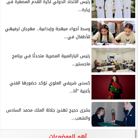
رئيس الاتحاد الدولي لكرة القدم المصغرة فى
زيارة...
وسط أجواء مبهجة وإبداعية.. مهرجان ترفيهي
للأطفال في...
رئيس البارالمبية المصرية متحدثًا في برنامج
ماجستير...
حُسنى شريفي العلوي تؤكد حضورها الفني
بأغنية ”أنا...
بشرى حجيج تهنئ جلالة الملك محمد السادس
والشعب...
آهم الموضوعات