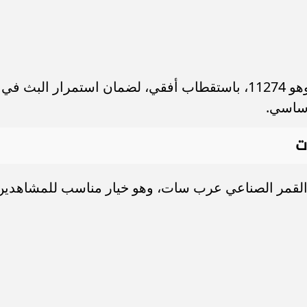
كما يتوفر تردد احتياطي على نايل سات وهو 11274، باستقطاب أفقي، لضمان استمرار البث في
أساسي.
ت
بر القمر الصناعي عرب سات، وهو خيار مناسب للمشاهدين