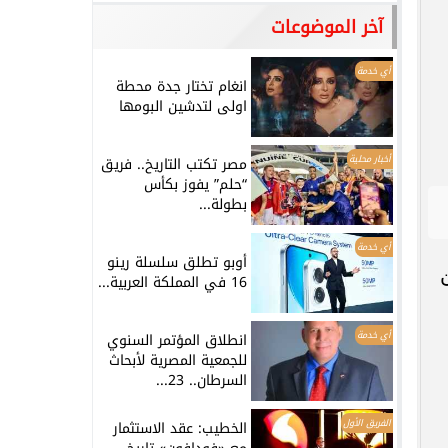
آخر الموضوعات
أي خدمة
انغام تختار جدة محطة
اولى لتدشين البومها
أخبار محلية
مصر تكتب التاريخ.. فريق
“حلم” يفوز بكأس
بطولة...
أي خدمة
أوبو تطلق سلسلة رينو
16 في المملكة العربية...
أي خدمة
انطلاق المؤتمر السنوي
للجمعية المصرية لأبحاث
السرطان.. 23...
الفريق الأول
الخطيب: عقد الاستثمار