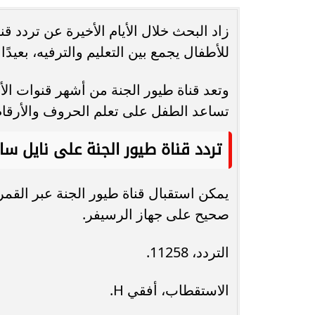
انغام تختار جدة محطة اولى لتدشين
مصر تكتب التاريخ.
للأطفال يجمع بين التعليم والترفيه، بعيدً
البومها
بطولة Genuine Cup العالمية لكرة...
وتعد قناة طيور الجنة من أشهر قنوات الأ
تساعد الطفل على تعلم الحروف والأرقام 
تردد قناة طيور الجنة على نايل سا
يمكن استقبال قناة طيور الجنة عبر القم
صحيح على جهاز الرسيفر.
التردد، 11258.
الاستقطاب، أفقي H.