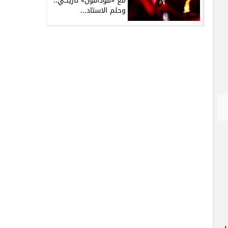
مع «فودافون» تاريخي..
وحلم الاستاد...