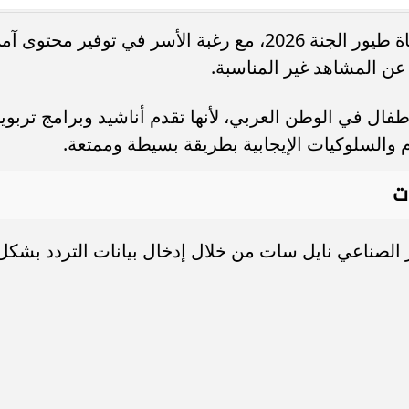
زاد البحث خلال الأيام الأخيرة عن تردد قناة طيور الجنة 2026، مع رغبة الأسر في توفير محتوى 
. فريق “حلم” يفوز بكأس
أوبو تطلق سلسلة رينو 16 في
ا عن المشاهد غير المناسبة.
العربية السعودية بتصميم لافت وقدرات
طفال في الوطن العربي، لأنها تقدم أناشيد وبرامج تربوي
والسلوكيات الإيجابية بطريقة بسيطة وممتعة.
ت
ر الصناعي نايل سات من خلال إدخال بيانات التردد بشكل