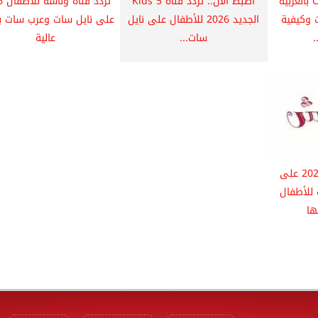
تحديث.. تردد قناة CN بالعربية
اضبط الآن.. تردد قناة 5 Kids
تردد
ات وكيفية
الجديد 2026 للأطفال على نايل
على نايل سات وعرب سات ب
.
سات...
عالية
تردد قناة كراميش 2026 على
للأطفال
ا