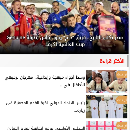
مصر تكتب التاريخ.. فريق “حلم” يفوز بكأس بطولة Genuine
Cup العالمية لكرة...
الأكثر قراءة
أي خدمة
وسط أجواء مبهجة وإبداعية.. مهرجان ترفيهي
للأطفال في...
أي خدمة
رئيس الاتحاد الدولي لكرة القدم المصغرة فى
زيارة...
أي خدمة
المجلس الأولمبي يوقع إتفاقية لتعزيز التعاون