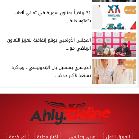
أي خدمة
31 رياضياً يمثلون سورية في ثماني ألعاب
بـ”متوسطية...
أي خدمة
المجلس الأولمبي يوقع إتفاقية لتعزيز التعاون
الرياضي مع...
أي خدمة
الدوسري يستقبل يان الإندونيسي.. وجاكرتا
تستعد لأكبر حدث...
الفريق الأول
عربي وعالمي
أخبار محلية
أي خدمة