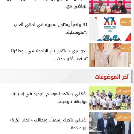
الرياضي مع...
أي خدمة
31 رياضياً يمثلون سورية في ثماني ألعاب
بـ”متوسطية...
أي خدمة
الدوسري يستقبل يان الإندونيسي.. وجاكرتا
تستعد لأكبر حدث...
آخر الموضوعات
الفريق الأول
الأهلي يستعد للموسم الجديد في إسبانيا..
مواجهة تاريخية...
الفريق الأول
الأهلي يتحرك رسمياً.. ويطالب «اتحاد الكرة»
بإبراء ذمة...