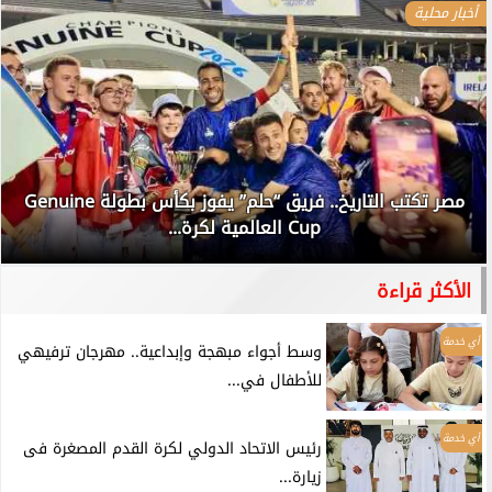
أخبار محلية
مصر تكتب التاريخ.. فريق “حلم” يفوز بكأس بطولة Genuine
Cup العالمية لكرة...
الأكثر قراءة
أي خدمة
وسط أجواء مبهجة وإبداعية.. مهرجان ترفيهي
للأطفال في...
أي خدمة
رئيس الاتحاد الدولي لكرة القدم المصغرة فى
زيارة...