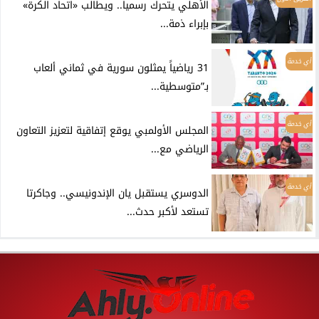
الأهلي يتحرك رسمياً.. ويطالب «اتحاد الكرة»
بإبراء ذمة...
أي خدمة
31 رياضياً يمثلون سورية في ثماني ألعاب
بـ”متوسطية...
أي خدمة
المجلس الأولمبي يوقع إتفاقية لتعزيز التعاون
الرياضي مع...
أي خدمة
الدوسري يستقبل يان الإندونيسي.. وجاكرتا
تستعد لأكبر حدث...